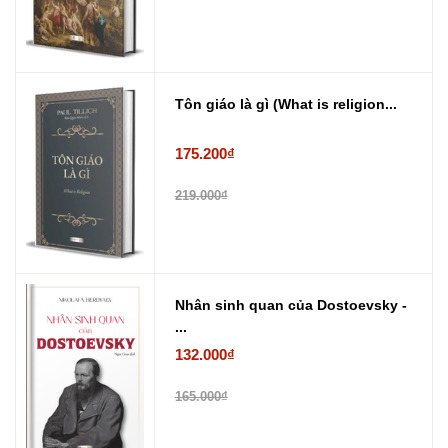
Tôn giáo là gì (What is religion...
175.200₫
219.000₫
Nhân sinh quan của Dostoevsky -
...
132.000₫
165.000₫