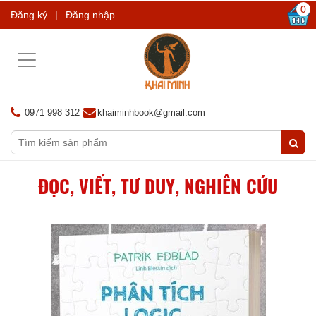
0
Đăng ký
|
Đăng nhập
Toggle
navigation
0971 998 312
khaiminhbook@gmail.com
ĐỌC, VIẾT, TƯ DUY, NGHIÊN CỨU