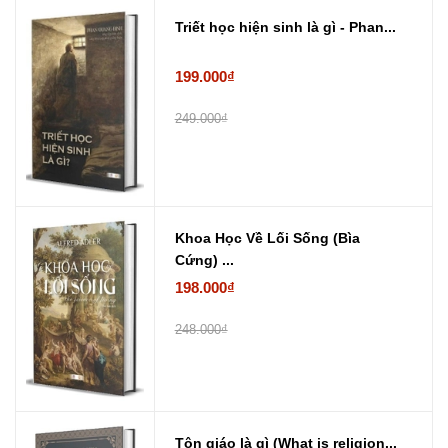
Triết học hiện sinh là gì - Phan...
199.000₫
249.000₫
Khoa Học Về Lối Sống (Bìa
Cứng) ...
198.000₫
248.000₫
Tôn giáo là gì (What is religion...