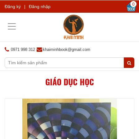
0
Đăng ký
|
Đăng nhập
Toggle
navigation
0971 998 312
khaiminhbook@gmail.com
GIÁO DỤC HỌC