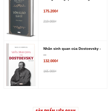
175.200₫
219.000₫
Nhân sinh quan của Dostoevsky -
...
132.000₫
165.000₫