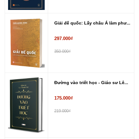
Giải đế quốc: Lấy châu Á làm phư...
297.000₫
350.000₫
Đường vào triết học - Giáo sư Lê...
175.000₫
219.000₫