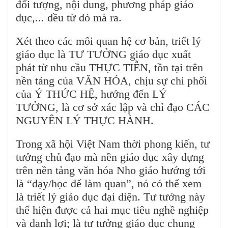
đối tượng, nội dung, phương pháp giáo
dục,... đều từ đó mà ra.
Xét theo các mối quan hệ cơ bản, triết lý
giáo dục là TƯ TƯỞNG giáo dục xuất
phát từ nhu cầu THỰC TIỄN, tồn tại trên
nền tảng của VĂN HÓA, chịu sự chi phối
của Ý THỨC HỆ, hướng đến LÝ
TƯỞNG, là cơ sở xác lập và chỉ đạo CÁC
NGUYÊN LÝ THỰC HÀNH.
Trong xã hội Việt Nam thời phong kiến, tư
tưởng chủ đạo mà nền giáo dục xây dựng
trên nền tảng văn hóa Nho giáo hướng tới
là “dạy/học để làm quan”, nó có thể xem
là triết lý giáo dục đại diện. Tư tưởng này
thể hiện được cả hai mục tiêu nghề nghiệp
và danh lợi; là tư tưởng giáo dục chung