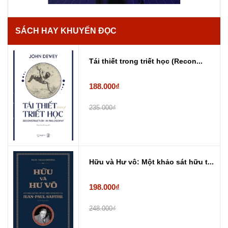
SÁCH HAY KHUYẾN ĐỌC
Tái thiết trong triết học (Recon...
188.000₫
235.000₫
Hữu và Hư vô: Một khảo sát hữu t...
198.000₫
248.000₫