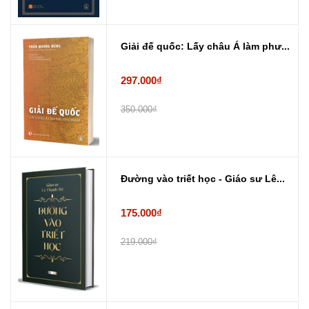
Giải đế quốc: Lấy châu Á làm phư...
297.000₫
350.000₫
Đường vào triết học - Giáo sư Lê...
175.000₫
219.000₫