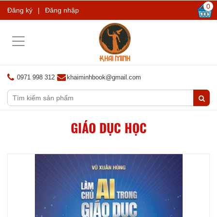
0
Đăng ký
|
Đăng nhập
Toggle
navigation
0971 998 312
khaiminhbook@gmail.com
GIÁO DỤC HỌC