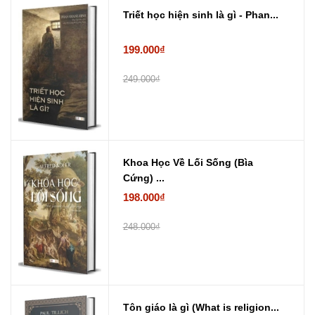
Triết học hiện sinh là gì - Phan...
199.000₫
249.000₫
Khoa Học Về Lối Sống (Bìa
Cứng) ...
198.000₫
248.000₫
Tôn giáo là gì (What is religion...