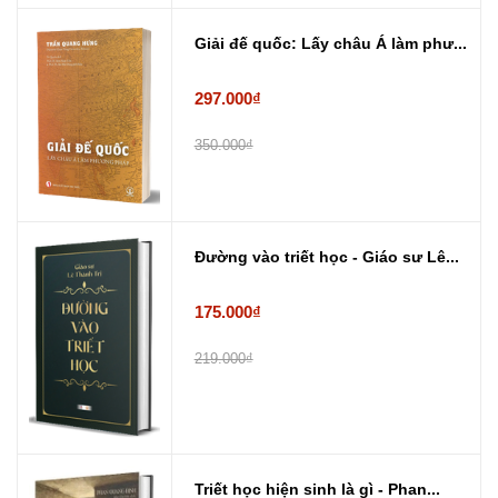
Giải đế quốc: Lấy châu Á làm phư...
297.000₫
350.000₫
Đường vào triết học - Giáo sư Lê...
175.000₫
219.000₫
Triết học hiện sinh là gì - Phan...