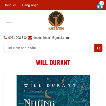
0
Đăng ký
|
Đăng nhập
Toggle
navigation
0971 998 312
khaiminhbook@gmail.com
WILL DURANT