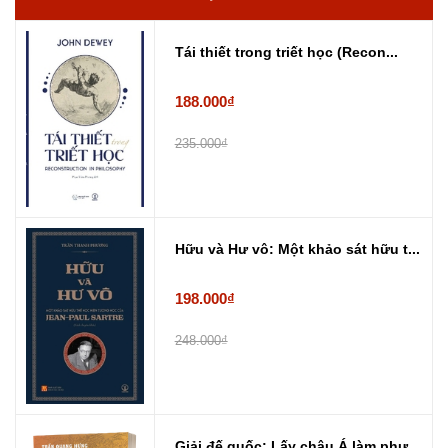
Tái thiết trong triết học (Recon...
188.000₫
235.000₫
Hữu và Hư vô: Một khảo sát hữu t...
198.000₫
248.000₫
Giải đế quốc: Lấy châu Á làm phư...