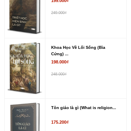
199.000₫
249.000₫
Khoa Học Về Lối Sống (Bìa
Cứng) ...
198.000₫
248.000₫
Tôn giáo là gì (What is religion...
175.200₫