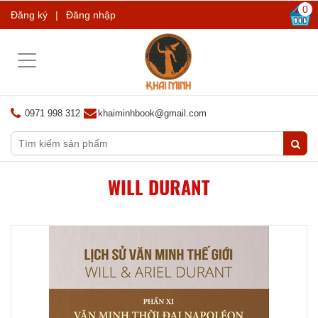
0
Đăng ký
|
Đăng nhập
Toggle
navigation
0971 998 312
khaiminhbook@gmail.com
WILL DURANT