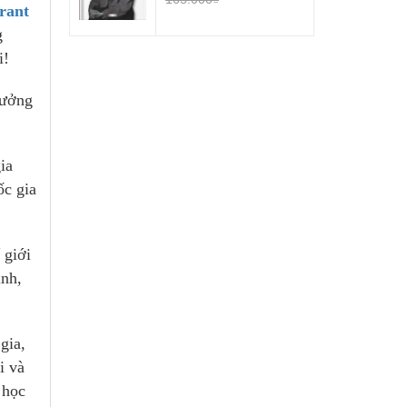
rant
g
i!
rưởng
ia
ốc gia
 giới
ình,
gia,
i và
 học