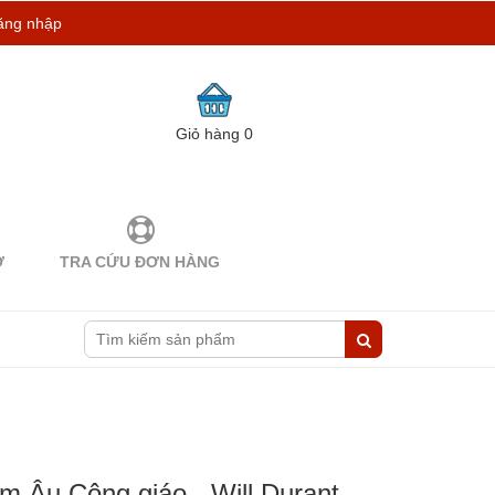
ăng nhập
Giỏ hàng
0
Ợ
TRA CỨU ĐƠN HÀNG
 Âu Công giáo - Will Durant