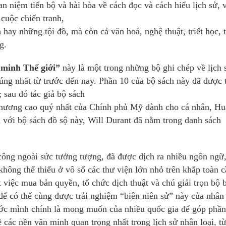
an niệm tiến bộ và hài hòa về cách đọc và cách hiểu lịch sử, 
cuộc chiến tranh,
n hay những tội đồ, mà còn cả văn hoá, nghệ thuật, triết học, 
g.
 minh Thế giới”
này là một trong những bộ ghi chép về lịch 
úng nhất từ trước đến nay. Phần 10 của bộ sách này đã được 
; sau đó tác giả bộ sách
chương cao quý nhất của Chính phủ Mỹ dành cho cá nhân, H
ới bộ sách đồ sộ này, Will Durant đã nằm trong danh sách
ông ngoài sức tưởng tượng, đã được dịch ra nhiều ngôn ngữ,
không thể thiếu ở vô số các thư viện lớn nhỏ trên khắp toàn c
việc mua bản quyền, tổ chức dịch thuật và chú giải trọn bộ 
để có thể cùng được trải nghiệm “biên niên sử” này của nhân 
nước mình chính là mong muốn của nhiều quốc gia để góp phần
các nền văn minh quan trọng nhất trong lịch sử nhân loại, t