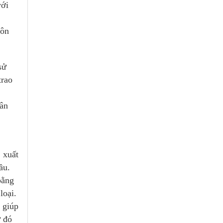
với
tôn
sử
trao
uân
 xuất
ầu.
bằng
loại.
 giúp
ừ đó