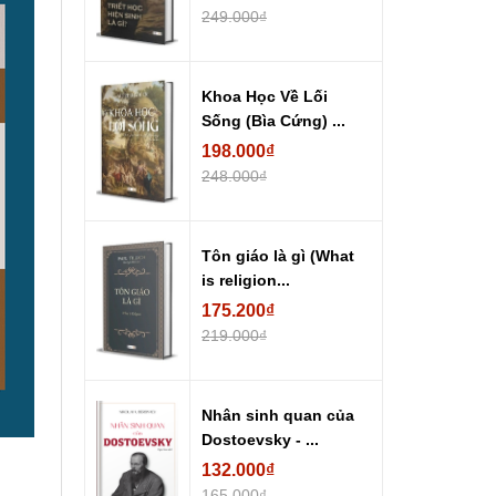
249.000₫
Khoa Học Về Lối
Sống (Bìa Cứng) ...
198.000₫
248.000₫
Tôn giáo là gì (What
is religion...
175.200₫
219.000₫
Nhân sinh quan của
Dostoevsky - ...
132.000₫
165.000₫