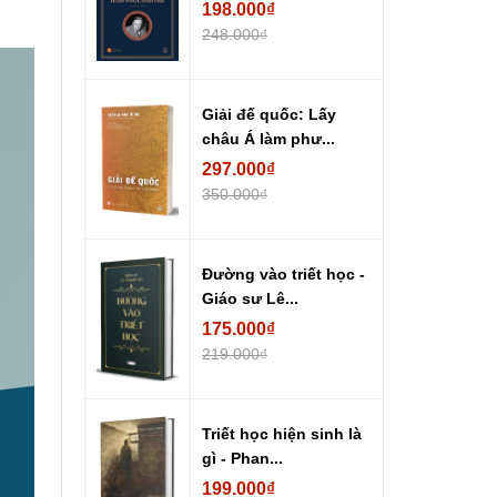
198.000₫
248.000₫
Giải đế quốc: Lấy
châu Á làm phư...
297.000₫
350.000₫
Đường vào triết học -
Giáo sư Lê...
175.000₫
219.000₫
Triết học hiện sinh là
gì - Phan...
199.000₫