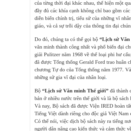
của từng thời đại khác nhau, thể hiện một qu
đầy đủ các khía cạnh không chỉ bao gồm các 
diễn biến chính trị, tiểu sử của những vĩ nhâ
giáo, và cả sự trỗi dậy của thông tin đại chún
Do đó, chúng ta có thể gọi bộ
“Lịch sử Văn
văn minh thành công nhất và phổ biến đại ch
giải Pulitzer năm 1968 về thể loại phi hư cấu
đã được Tổng thống Gerald Ford trao huân 
chương Tự do của Tổng thống năm 1977. Và v
những sử gia vĩ đại của nhân loại
.
Bộ
“Lịch sử Văn minh Thế giới”
đã thành c
bản ở nhiều nước trên thế giới và là bộ sách 
Và nay, Bộ sách đã được Viện IRED hoàn tất 
Tiếng Việt dành riêng cho độc giả Việt Nam 
Có thể nói, việc dịch bộ sách này ra tiếng 
người dân nâng cao kiến thức và cảm thức về 