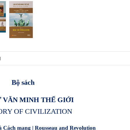
N
Bộ sách
Ử VĂN MINH THẾ GIỚI
ORY OF
CIVILIZATION
à Cách mạng | Rousseau and Revolution