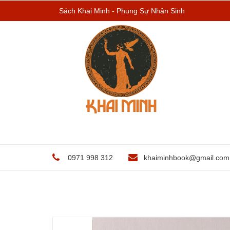
Sách Khai Minh - Phụng Sự Nhân Sinh
0971 998 312
khaiminhbook@gmail.com