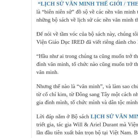
“LỊCH SỬ VĂN MINH THẾ GIỚI / TH
là “biên niên sử” đồ sộ về các nền văn minh t
những bộ sách về lịch sử các nền văn minh th
Để nói về tầm vóc của bộ sách này, chúng tôi
Viện Giáo Dục IRED đã viết riêng dành cho 
“Hầu như ai trong chúng ta cũng muốn trở t
đình văn minh, tổ chức nào cũng muốn trở t
văn minh
.
Nhưng thế nào là “văn minh”, và làm sao chún
từ cổ chí kim, từ Đông sang Tây một cách nh
gia đình mình, tổ chức mình và dân tộc mình
Lời đáp nằm ở Bộ sách
LỊCH SỬ VĂN MI
triết gia, tác gia Will & Ariel Durant mà Vi
lần đầu tiên xuất bản trọn bộ tại Việt Nam. 