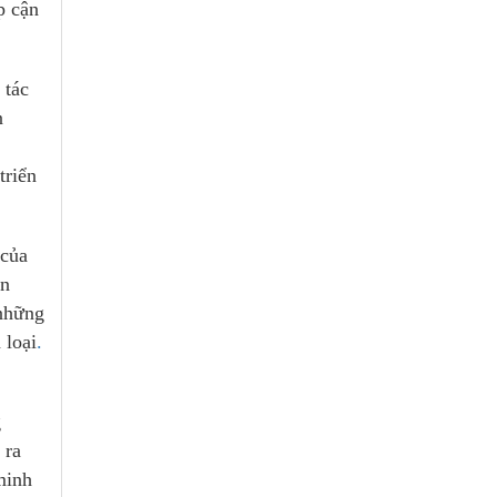
p cận
 tác
n
triển
 của
ăn
 những
 loại
.
g
 ra
minh