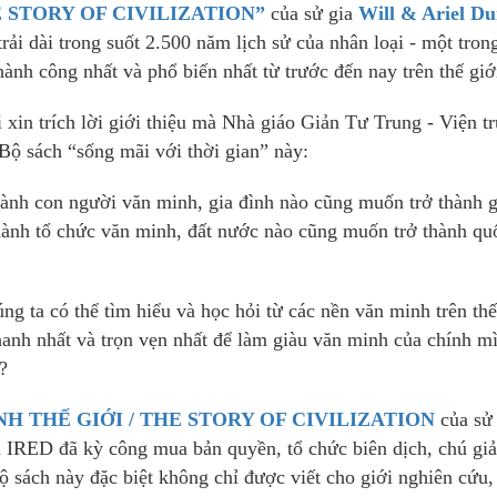
E STORY OF CIVILIZATION”
của sử gia
Will & Ariel Du
rải dài trong suốt 2.500 năm lịch sử của nhân loại - một tron
ành công nhất và phổ biến nhất từ trước đến nay trên thế giớ
 xin trích lời giới thiệu mà Nhà giáo Giản Tư Trung - Viện t
Bộ sách “sống mãi với thời gian” này:
hành con người văn minh, gia đình nào cũng muốn trở thành g
hành tổ chức văn minh, đất nước nào cũng muốn trở thành qu
g ta có thể tìm hiểu và học hỏi từ các nền văn minh trên thế
anh nhất và trọn vẹn nhất để làm giàu văn minh của chính m
?
NH THẾ GIỚI / THE STORY OF CIVILIZATION
của sử 
ện IRED đã kỳ công mua bản quyền, tổ chức biên dịch, chú giả
Bộ sách này đặc biệt không chỉ được viết cho giới nghiên cứu,