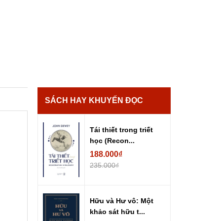
SÁCH HAY KHUYẾN ĐỌC
Tái thiết trong triết
học (Recon...
188.000₫
235.000₫
Hữu và Hư vô: Một
khảo sát hữu t...