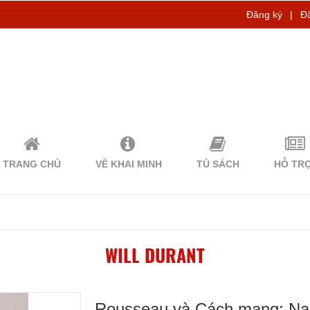
Đăng ký
|
Đ
TRANG CHỦ
VỀ KHAI MINH
TỦ SÁCH
HỖ TR
WILL DURANT
Rousseau và Cách mạng: Nam