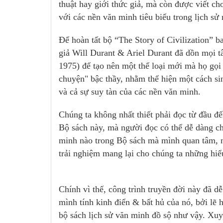
thuật hay giới thức giả, mà còn được viết c
với các nền văn minh tiêu biểu trong lịch sử 
Để hoàn tất bộ “The Story of Civilization” 
giả Will Durant & Ariel Durant đã dồn mọi t
1975) để tạo nên một thể loại mới mà họ gọi l
chuyện" bậc thầy, nhằm thể hiện một cách si
và cả sự suy tàn của các nền văn minh.
Chúng ta không nhất thiết phải đọc từ đầu đ
Bộ sách này, mà người đọc có thể dễ dàng chọ
minh nào trong Bộ sách mà mình quan tâm, n
trải nghiệm mang lại cho chúng ta những hiểu
Chính vì thế, công trình truyền đời này đã d
mình tính kinh điển & bất hủ của nó, bởi lẽ
bộ sách lịch sử văn minh đồ sộ như vậy. Xuy