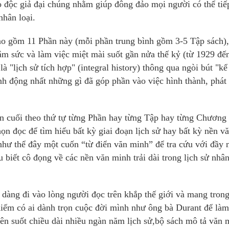
ho độc giả đại chúng nhằm giúp đông đảo mọi người có thể tiế
nhân loại.
bao gồm 11 Phần này (mỗi phần trung bình gồm 3-5 Tập sách),
âm sức và làm việc miệt mài suốt gần nửa thế kỷ (từ 1929 đế
à "lịch sử tích hợp" (integral history) thông qua ngòi bút "kể
nh động nhất những gì đã góp phần vào việc hình thành, phát 
ến cuối theo thứ tự từng Phần hay từng Tập hay từng Chương
n đọc để tìm hiểu bất kỳ giai đoạn lịch sử hay bất kỳ nền v
hư thể đây một cuốn “từ điển văn minh” để tra cứu với đầy
 biết cô đọng về các nền văn minh trải dài trong lịch sử nhân
ễ dàng đi vào lòng người đọc trên khắp thế giới và mang tron
 hiếm có ai dành trọn cuộc đời mình như ông bà Durant để làm
ên suốt chiều dài nhiều ngàn năm lịch sử,bộ sách mô tả văn 