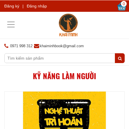
0
Đăng ký
|
Đăng nhập
Toggle
navigation
0971 998 312
khaiminhbook@gmail.com
KỸ NĂNG LÀM NGƯỜI