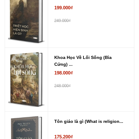
199.000₫
249.000₫
Khoa Học Về Lối Sống (Bìa
Cứng) ...
198.000₫
248.000₫
Tôn giáo là gì (What is religion...
175.200₫