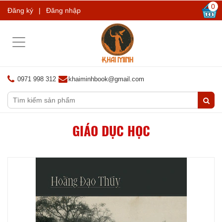
0
Đăng ký
|
Đăng nhập
Toggle
navigation
0971 998 312
khaiminhbook@gmail.com
GIÁO DỤC HỌC