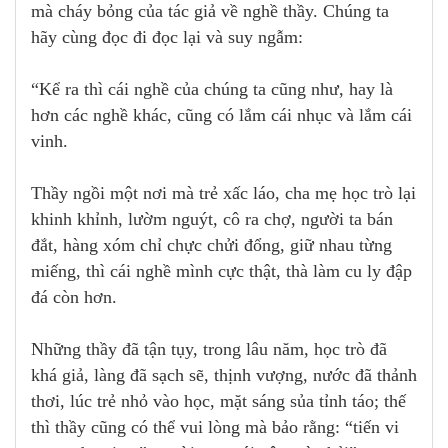
mà cháy bỏng của tác giả về nghề thầy. Chúng ta
hãy cùng đọc đi đọc lại và suy ngẫm:
“Kể ra thì cái nghề của chúng ta cũng như, hay là
hơn các nghề khác, cũng có lắm cái nhục và lắm cái
vinh.
Thầy ngồi một nơi mà trẻ xấc láo, cha mẹ học trò lại
khinh khỉnh, lườm nguýt, cô ra chợ, người ta bán
đắt, hàng xóm chỉ chực chửi đổng, giữ nhau từng
miếng, thì cái nghề mình cực thật, thà làm cu ly đập
đá còn hơn.
Những thầy đã tận tụy, trong lâu năm, học trò đã
khá giả, làng đã sạch sẽ, thịnh vượng, nước đã thảnh
thơi, lúc trẻ nhỏ vào học, mặt sáng sủa tỉnh táo; thế
thì thầy cũng có thể vui lòng mà bảo rằng: “tiến vi