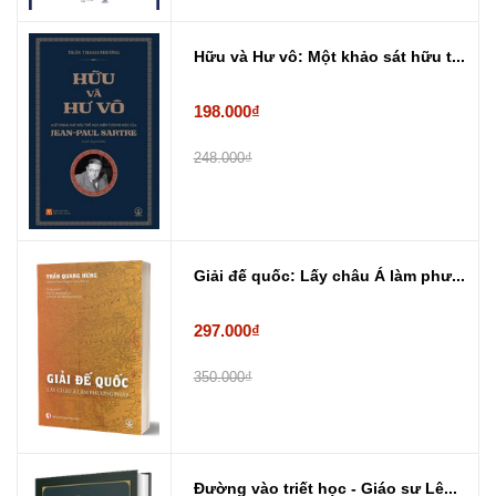
Hữu và Hư vô: Một khảo sát hữu t...
198.000₫
248.000₫
Giải đế quốc: Lấy châu Á làm phư...
297.000₫
350.000₫
Đường vào triết học - Giáo sư Lê...