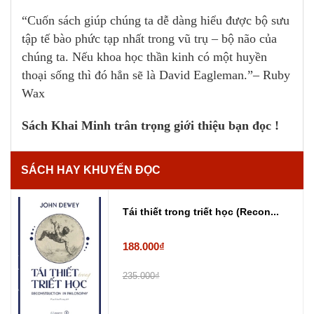
“Cuốn sách giúp chúng ta dễ dàng hiểu được bộ sưu
tập tế bào phức tạp nhất trong vũ trụ – bộ não của
chúng ta. Nếu khoa học thần kinh có một huyền
thoại sống thì đó hẳn sẽ là David Eagleman.”– Ruby
Wax
Sách Khai Minh trân trọng giới thiệu bạn đọc !
SÁCH HAY KHUYẾN ĐỌC
Tái thiết trong triết học (Recon...
188.000₫
235.000₫