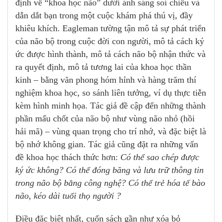
định về “khoa học não” dưới ánh sáng soi chiếu và
dẫn dắt bạn trong một cuộc khám phá thú vị, đầy
khiêu khích. Eagleman tường tận mô tả sự phát triển
của não bộ trong cuộc đời con người, mô tả cách ký
ức được hình thành, mô tả cách não bộ nhận thức và
ra quyết định, mô tả tương lai của khoa học thần
kinh – bằng văn phong hóm hỉnh và hàng trăm thí
nghiệm khoa học, so sánh liên tưởng, ví dụ thực tiễn
kèm hình minh họa. Tác giả đề cập đến những thành
phần mấu chốt của não bộ như vùng não nhỏ (hồi
hải mã) – vùng quan trọng cho trí nhớ, và đặc biệt là
bộ nhớ không gian. Tác giả cũng đặt ra những vấn
đề khoa học thách thức hơn:
Có thể sao chép được
ký ức không? Có thể đóng băng và lưu trữ thông tin
trong não bộ bằng công nghệ? Có thể trẻ hóa tế bào
não, kéo dài tuổi thọ người ?
Điều đặc biệt nhất, cuốn sách gần như xóa bỏ