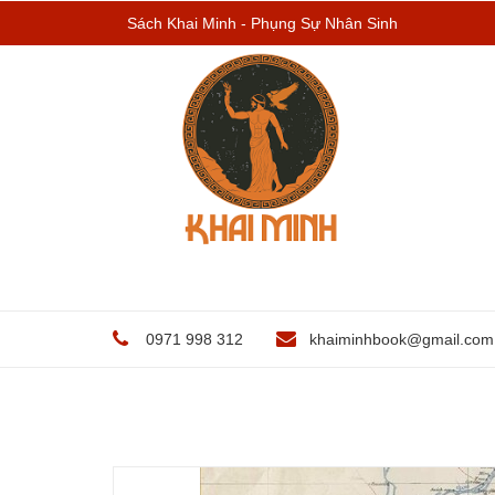
Sách Khai Minh - Phụng Sự Nhân Sinh
0971 998 312
khaiminhbook@gmail.com