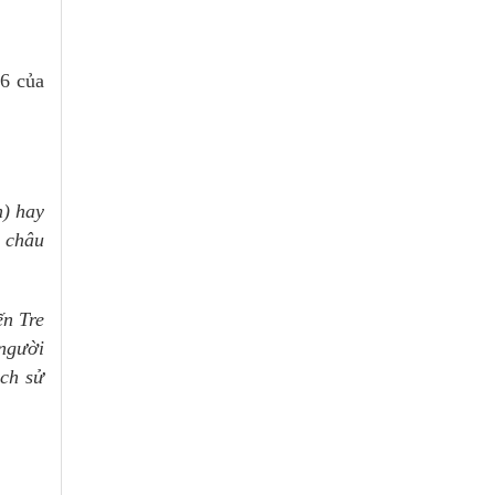
86 của
n) hay
à châu
ến Tre
 người
ịch sử