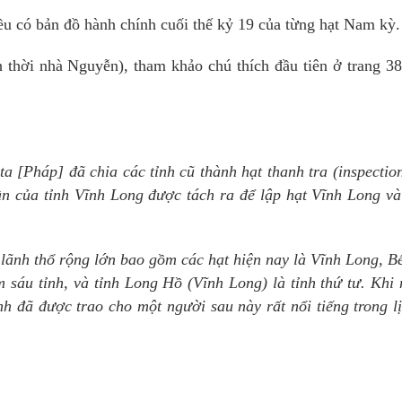
ều có bản đồ hành chính cuối thế kỷ 19 của từng hạt Nam kỳ.
h thời nhà Nguyễn), tham khảo chú thích đầu tiên ở trang 3
ta [Pháp] đã chia các tỉnh cũ thành hạt thanh tra (inspectio
ần của tỉnh Vĩnh Long được tách ra để lập hạt Vĩnh Long v
 lãnh thổ rộng lớn bao gồm các hạt hiện nay là Vĩnh Long, B
m sáu tỉnh, và tỉnh Long Hồ (Vĩnh Long) là tỉnh thứ tư. Khi
h đã được trao cho một người sau này rất nổi tiếng trong l