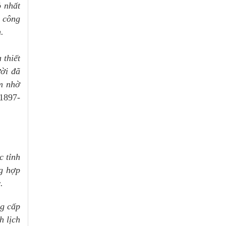
ỏ nhất
o công
.
 thiết
ời đã
ệm nhờ
1897-
c tỉnh
ng hợp
.
ng cấp
h lịch