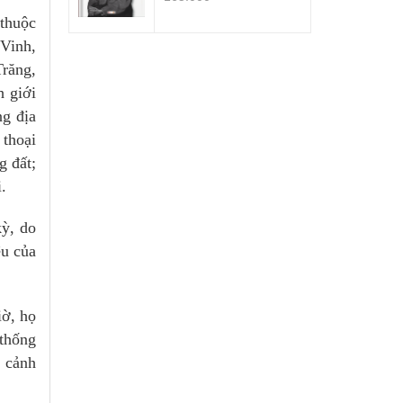
thuộc
 Vinh,
răng,
h giới
ng địa
 thoại
g đất;
.
kỳ, do
ệu của
iờ, họ
 thống
h cảnh