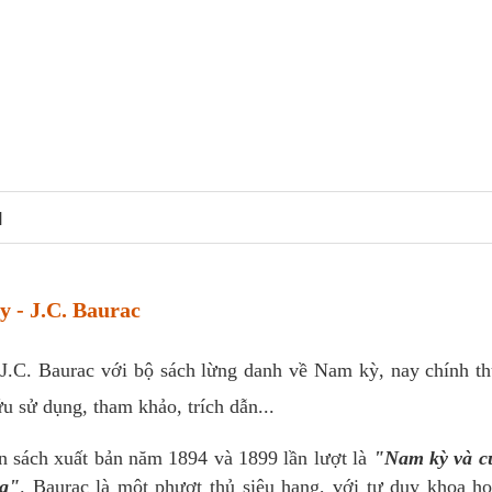
N
 - J.C. Baurac
 J.C. Baurac với bộ sách lừng danh về Nam kỳ, nay chính t
u sử dụng, tham khảo, trích dẫn...
n sách xuất bản năm 1894 và 1899 lần lượt là
"Nam kỳ và c
g"
. Baurac là một phượt thủ siêu hạng, với tư duy khoa h