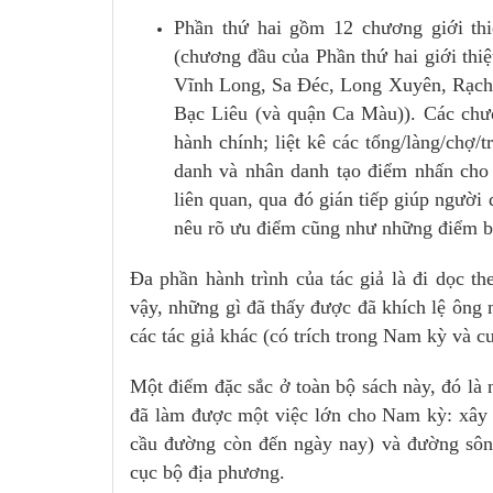
Phần thứ hai gồm 12 chương giới thi
(chương đầu của Phần thứ hai giới thi
Vĩnh Long, Sa Đéc, Long Xuyên, Rạch 
Bạc Liêu (và quận Ca Màu)). Các chươn
hành chính; liệt kê các tổng/làng/chợ/
danh và nhân danh tạo điểm nhấn cho từ
liên quan, qua đó gián tiếp giúp người
nêu rõ ưu điểm cũng như những điểm bất
Đa phần hành trình của tác giả là đi dọc 
vậy, những gì đã thấy được đã khích lệ ông 
các tác giả khác (có trích trong Nam kỳ và c
Một điểm đặc sắc ở toàn bộ sách này, đó là 
đã làm được một việc lớn cho Nam kỳ: xây 
cầu đường còn đến ngày nay) và đường sông
cục bộ địa phương.