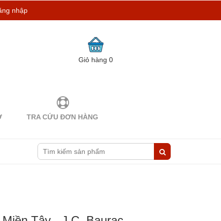
ăng nhập
Giỏ hàng
0
Ợ
TRA CỨU ĐƠN HÀNG
Miền Tây - J.C. Baurac