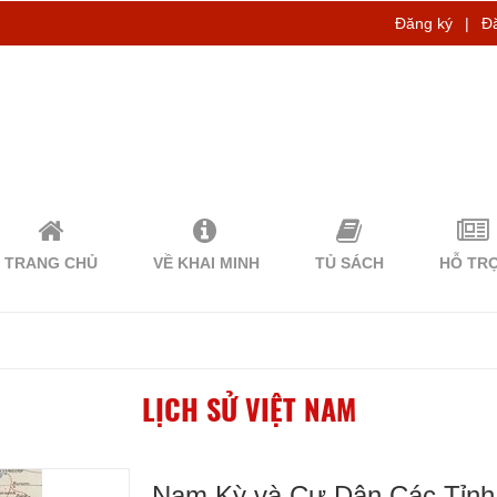
Đăng ký
|
Đ
TRANG CHỦ
VỀ KHAI MINH
TỦ SÁCH
HỖ TR
LỊCH SỬ VIỆT NAM
Nam Kỳ và Cư Dân Các Tỉnh 