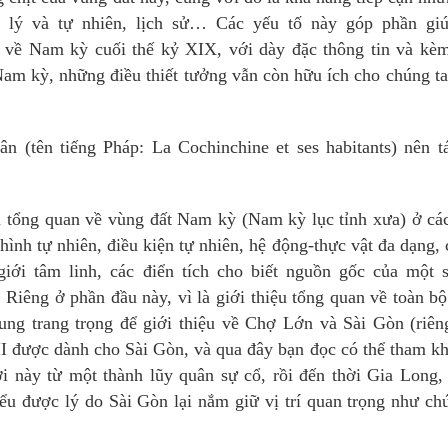
ịa lý và tự nhiên, lịch sử… Các yếu tố này góp phần giú
 về Nam kỳ cuối thế kỷ XIX, với dày đặc thông tin và kèm
Nam kỳ, những điều thiết tưởng vẫn còn hữu ích cho chúng t
n (tên tiếng Pháp: La Cochinchine et ses habitants) nên t
u tổng quan về vùng đất Nam kỳ (Nam kỳ lục tỉnh xưa) ở cá
 hình tự nhiên, điều kiện tự nhiên, hệ động-thực vật đa dạng, 
iới tâm linh, các điển tích cho biết nguồn gốc của một s
Riêng ở phần đầu này, vì là giới thiệu tổng quan về toàn 
ung trang trọng để giới thiệu về Chợ Lớn và Sài Gòn (riê
I được dành cho Sài Gòn, và qua đây bạn đọc có thể tham k
nơi này từ một thành lũy quân sự cổ, rồi đến thời Gia Long
u được lý do Sài Gòn lại nắm giữ vị trí quan trọng như ch