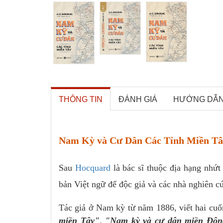
THÔNG TIN
ĐÁNH GIÁ
HƯỚNG DẪ
Nam Kỳ và Cư Dân Các Tỉnh Miền Tây
Sau
Hocquard
là bác sĩ thuộc địa hạng nhứt
bản Việt ngữ để độc giả và các nhà nghiên cứ
Tác giả ở Nam kỳ từ năm 1886, viết hai cuố
miền Tây"
,
"Nam kỳ và cư dân miền Đôn