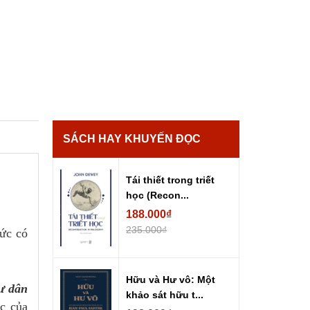
SÁCH HAY KHUYẾN ĐỌC
Tái thiết trong triết
học (Recon...
188.000₫
235.000₫
hức có
Hữu và Hư vô: Một
ư dân
khảo sát hữu t...
ọc của