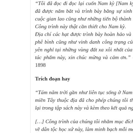
“Tôi đã đọc đi đọc lại cuốn Nam kỳ [Nam kỳ
đã được nắm bắt và trình bày bằng sự sinh
cuộc gian lao cũng như những tiến bộ thành 
Công trình này thật cần thiết cho Nam kỳ.
Địa chí các hạt được trình bày hoàn hảo và đ
phê bình cũng như vinh danh công trạng củ
yên nghỉ tại những vùng đất xa xôi nhất củ
tác phẩm này, xin chúc mừng và cảm ơn.”
1898
Trích đoạn hay
“Tám năm trời gần như liên tục sống ở Nam k
miền Tây thuộc địa đã cho phép chúng tôi t
lại trong tập sách này và kèm theo kết quả 
[…] Công trình của chúng tôi nhằm mục đíc
về dân tộc học xứ này, làm minh bạch mỗi m