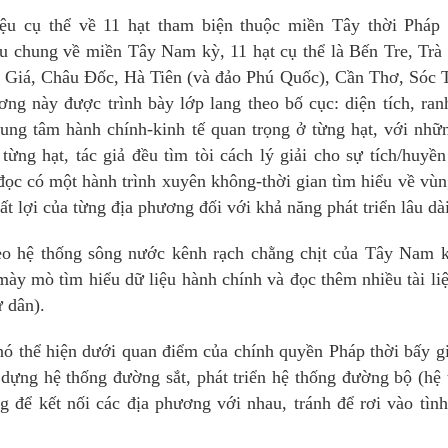
ệu cụ thể về 11 hạt tham biện thuộc miền Tây thời Pháp 
ệu chung về miền Tây Nam kỳ, 11 hạt cụ thể là Bến Tre, Trà
Giá, Châu Đốc, Hà Tiên (và đảo Phú Quốc), Cần Thơ, Sóc T
g này được trình bày lớp lang theo bố cục: diện tích, ran
trung tâm hành chính-kinh tế quan trọng ở từng hạt, với nhữ
ng hạt, tác giả đều tìm tòi cách lý giải cho sự tích/huyền
 đọc có một hành trình xuyên không-thời gian tìm hiểu về vùn
 lợi của từng địa phương đối với khả năng phát triển lâu dài
theo hệ thống sông nước kênh rạch chằng chịt của Tây Nam 
mày mò tìm hiểu dữ liệu hành chính và đọc thêm nhiều tài li
ư dân).
nó thể hiện dưới quan điểm của chính quyền Pháp thời bấy g
dựng hệ thống đường sắt, phát triển hệ thống đường bộ (hệ
 để kết nối các địa phương với nhau, tránh để rơi vào tìn