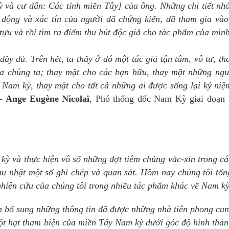
 và cư dân: Các tỉnh miền Tây] của ông. Những chi tiết nh
 động và xác tín của người đã chứng kiến, đã tham gia và
tựu và rồi tìm ra điểm thu hút độc giả cho tác phẩm của mình
ầy đủ. Trên hết, ta thấy ở đó một tác giả tận tâm, vô tư, tha
a chúng ta; thay mặt cho các bạn hữu, thay mặt những ngư
a Nam kỳ, thay mặt cho tất cả những ai được sống lại kỷ ni
-
Ange Eugène Nicolaï
, Phó thống đốc Nam Kỳ giai đoạn 
ỳ và thực hiện vô số những đợt tiêm chủng vắc-xin trong cá
hu nhặt một số ghi chép và quan sát. Hôm nay chúng tôi tổ
nghiên cứu của chúng tôi trong nhiều tác phẩm khác về Nam kỳ
h bổ sung những thông tin đã được những nhà tiên phong cu
ột hạt tham biện của miền Tây Nam kỳ dưới góc độ hình thàn