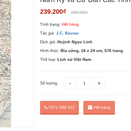
239.200₫
299.000₫
Tình trạng:
Hết hàng
Tác giả:
J.C. Baurac
Dịch giả:
Huỳnh Ngọc Linh
Hình thức:
Bìa cứng, 16 x 24 cm, 576 trang
Thể loại:
Lịch sử Việt Nam
Số lượng:
0971 998 312
Hết hàng