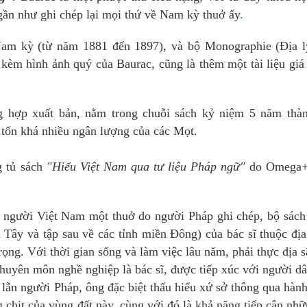
 gần như ghi chép lại mọi thứ về Nam kỳ thuở ấy
.
Nam kỳ (từ năm 1881 đến 1897), và bộ Monographie (Địa l
èm hình ảnh quý của Baurac, cũng là thêm một tài liệu giá 
 hợp xuất bản, nằm trong chuỗi sách kỷ niệm 5 năm thàn
tốn khá nhiều ngân lượng của các Mọt.
g tủ sách
"Hiểu Việt Nam qua tư liệu Pháp ngữ"
do Omega+
n người Việt Nam một thuở do người Pháp ghi chép, bộ sách
 Tây và tập sau về các tỉnh miền Đông) của bác sĩ thuộc đị
trọng. Với thời gian sống và làm việc lâu năm, phải thực địa s
huyên môn nghề nghiệp là bác sĩ, được tiếp xúc với người d
ẫn người Pháp, ông đặc biệt thấu hiểu xứ sở thông qua hành
g chịt của vùng đất này, cùng với đó là khả năng tiếp cận nh