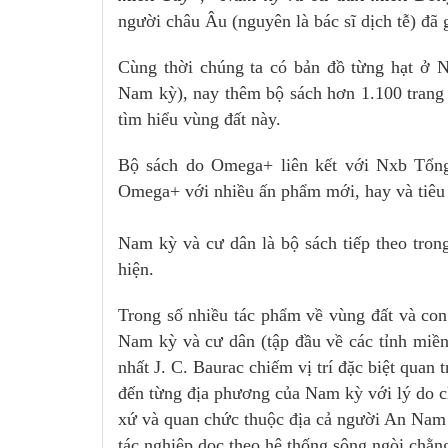
người châu Âu (nguyên là bác sĩ dịch tễ) đã
Cùng thời chúng ta có bản đồ từng hạt ở 
Nam kỳ), nay thêm bộ sách hơn 1.100 trang k
tìm hiểu vùng đất này.
Bộ sách do Omega+ liên kết với Nxb Tổng
Omega+ với nhiều ấn phẩm mới, hay và tiêu 
Nam kỳ và cư dân là bộ sách tiếp theo tron
hiện.
Trong số nhiều tác phẩm về vùng đất và co
Nam kỳ và cư dân (tập đầu về các tỉnh miền
nhất J. C. Baurac chiếm vị trí đặc biệt quan 
đến từng địa phương của Nam kỳ với lý do c
xứ và quan chức thuộc địa cả người An Nam l
tác nghiệp dọc theo hệ thống sông ngòi chằn