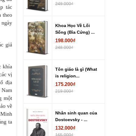
249.000₫
p tác
 theo
a ngày
Khoa Học Về Lối
Sống (Bìa Cứng) ...
198.000₫
ác giả
248.000₫
c khía
Tôn giáo là gì (What
các vị
is religion...
ố địa
175.200₫
bộ Nam
219.000₫
ng một
hảo về
Nhân sinh quan của
, Minh
Dostoevsky - ...
úng ta
132.000₫
165.000₫