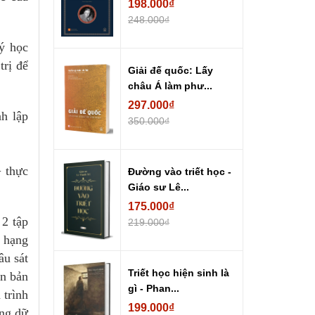
198.000₫
248.000₫
ý học
trị để
Giải đế quốc: Lấy
châu Á làm phư...
297.000₫
h lập
350.000₫
 thực
Đường vào triết học -
Giáo sư Lê...
175.000₫
 2 tập
219.000₫
a hạng
âu sát
Triết học hiện sinh là
ân bản
gì - Phan...
 trình
199.000₫
ững dữ