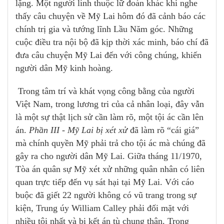
lặng. Một người lính thuộc lữ đoàn khác khi nghe
thấy câu chuyện về Mỹ Lai hôm đó đã cảnh báo các
chính trị gia và tướng lĩnh Lầu Năm góc. Những
cuộc điều tra nội bộ đã kịp thời xác minh, báo chí đã
đưa câu chuyện Mỹ Lai đến với công chúng, khiến
người dân Mỹ kinh hoàng.
Trong tâm trí và khát vọng công bằng của người
Việt Nam, trong lương tri của cả nhân loại, đây vẫn
là một sự thật lịch sử cần làm rõ, một tội ác cần lên
án.
Phần III
-
Mỹ Lai bị xét xử
đã làm rõ “cái giá”
mà chính quyền Mỹ phải trả cho tội ác mà chúng đã
gây ra cho người dân Mỹ Lai. Giữa tháng 11/1970,
Tòa án quân sự Mỹ xét xử những quân nhân có liên
quan trực tiếp đến vụ sát hại tại Mỹ Lai. Với cáo
buộc đã giết 22 người không có vũ trang trong sự
kiện, Trung úy William Calley phải đối mặt với
nhiều tội nhất và bị kết án tù chung thân. Trong