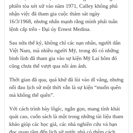
phiên tòa xét xử vào năm 1971, Calley không phủ
nhận việc đã tham gia cuộc thảm sát ngày
16/3/1968, nhưng nhấn mạnh rằng mình phải tuân
lệnh cấp trên - Đại úy Ernest Medina.
Sau nửa thế kỷ, không chỉ các nạn nhân, người dân
Việt Nam, mà nhiều người Mỹ, trong đó có những
binh lính đã tham gia vào sự kiện Mỹ Lai hôm đó
cũng chưa thể vượt qua nỗi ám ảnh.
Thời gian đã qua, quá khứ đã lùi vào dĩ vãng, nhưng
nỗi đau lịch sử một thời vẫn là sự kiện “muốn quên
mà không thể quên”.
Với cách trình bày lôgíc, ngắn gọn, mang tính khái
quát cao, cuốn sách là một trong những tài liệu tham
khảo giúp các học giả, các nhà nghiên cứu và bạn
đọc quan tâm đến lịch sử nước nhà có thêm cách