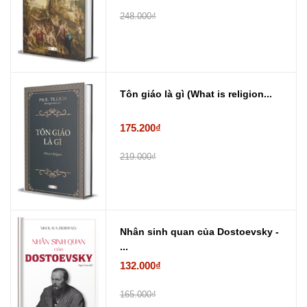
248.000₫
Tôn giáo là gì (What is religion...
175.200₫
219.000₫
Nhân sinh quan của Dostoevsky -
...
132.000₫
165.000₫