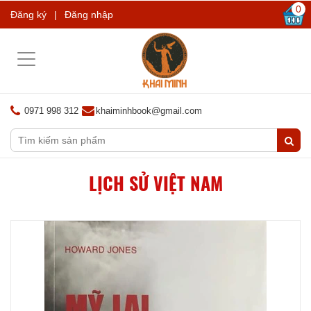
0
Đăng ký
|
Đăng nhập
Toggle
navigation
0971 998 312
khaiminhbook@gmail.com
LỊCH SỬ VIỆT NAM