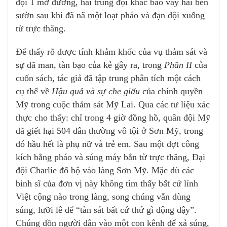
đội 1 mở đường, hai trung đội khác bao vây hai bên
sườn sau khi đã nã một loạt pháo và đạn dội xuống
từ trực thăng.
Để thấy rõ được tính khảm khốc của vụ thảm sát và
sự dã man, tàn bạo của kẻ gây ra, trong
Phần II
của
cuốn sách, tác giả đã tập trung phân tích một cách
cụ thể về
Hậu quả và sự che giấu
của chính quyền
Mỹ trong cuộc thảm sát Mỹ Lai. Qua các tư liệu xác
thực cho thấy: chỉ trong 4 giờ đồng hồ, quân đội Mỹ
đã giết hại 504 dân thường vô tội ở Sơn Mỹ, trong
đó hầu hết là phụ nữ và trẻ em. Sau một đợt công
kích bằng pháo và súng máy bắn từ trực thăng, Đại
đội Charlie đổ bộ vào làng Sơn Mỹ. Mặc dù các
binh sĩ của đơn vị này không tìm thấy bất cứ lính
Việt cộng nào trong làng, song chúng vẫn dùng
súng, lưỡi lê để “tàn sát bất cứ thứ gì động đậy”.
Chúng dồn người dân vào một con kênh để xả súng,