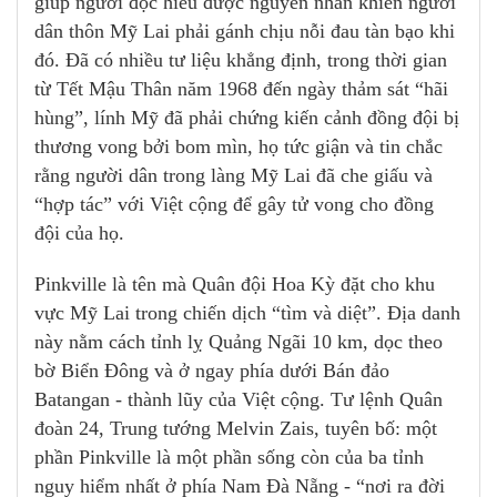
giúp người đọc hiểu được nguyên nhân khiến người
dân thôn Mỹ Lai phải gánh chịu nỗi đau tàn bạo khi
đó. Đã có nhiều tư liệu khẳng định, trong thời gian
từ Tết Mậu Thân năm 1968 đến ngày thảm sát “hãi
hùng”, lính Mỹ đã phải chứng kiến cảnh đồng đội bị
thương vong bởi bom mìn, họ tức giận và tin chắc
rằng người dân trong làng Mỹ Lai đã che giấu và
“hợp tác” với Việt cộng để gây tử vong cho đồng
đội của họ.
Pinkville là tên mà Quân đội Hoa Kỳ đặt cho khu
vực Mỹ Lai trong chiến dịch “tìm và diệt”. Địa danh
này nằm cách tỉnh lỵ Quảng Ngãi 10 km, dọc theo
bờ Biển Đông và ở ngay phía dưới Bán đảo
Batangan - thành lũy của Việt cộng. Tư lệnh Quân
đoàn 24, Trung tướng Melvin Zais, tuyên bố: một
phần Pinkville là một phần sống còn của ba tỉnh
nguy hiểm nhất ở phía Nam Đà Nẵng - “nơi ra đời