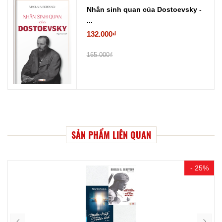
Nhân sinh quan của Dostoevsky -
...
132.000₫
165.000₫
SẢN PHẨM LIÊN QUAN
- 25%