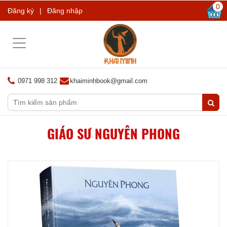
0
Đăng ký
|
Đăng nhập
Toggle
navigation
0971 998 312
khaiminhbook@gmail.com
GIÁO SƯ NGUYÊN PHONG