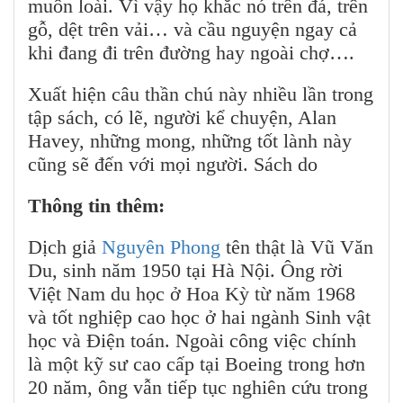
muôn loài. Vì vậy họ khắc nó trên đá, trên
gỗ, dệt trên vải… và cầu nguyện ngay cả
khi đang đi trên đường hay ngoài chợ….
Xuất hiện câu thần chú này nhiều lần trong
tập sách, có lẽ, người kể chuyện, Alan
Havey, những mong, những tốt lành này
cũng sẽ đến với mọi người. Sách do
Thông tin thêm:
Dịch giả
Nguyên Phong
tên thật là Vũ Văn
Du, sinh năm 1950 tại Hà Nội. Ông rời
Việt Nam du học ở Hoa Kỳ từ năm 1968
và tốt nghiệp cao học ở hai ngành Sinh vật
học và Điện toán. Ngoài công việc chính
là một kỹ sư cao cấp tại Boeing trong hơn
20 năm, ông vẫn tiếp tục nghiên cứu trong