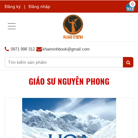
0
Đăng ký
|
Đăng nhập
Toggle
navigation
0971 998 312
khaiminhbook@gmail.com
GIÁO SƯ NGUYÊN PHONG