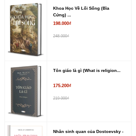
Khoa Học Về Lối Sống (Bìa
Cứng) ...
198.000₫
248.000₫
Tôn giáo là gì (What is religion...
175.200₫
219.000₫
Nhân sinh quan của Dostoevsky -