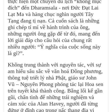
thực hiện một chuyến du lịch “không mục
đích” đến Dharamsala - nơi Đức Đạt Lai
Lạt Ma và hàng chục nghìn người Tây
Tạng đang tị nạn. Cả cuốn sách là những
ghi chép tỉ mỉ về hành trình của ông,
những người ông gặp để từ đó, mang đến
lời giải đáp cho câu hỏi của chung rất
nhiều người: “Ý nghĩa của cuộc sống này
là gì?”.
Không trung thành với nguyên tác, với sự
am hiểu sâu sắc về văn hoá Đông phương,
thông tuệ triết lý nhà Phật, giáo sư John
Vũ – Nguyên Phong phóng tác lại Hoa sen
trên tuyết khá thành công. Bằng lối kể gần
gũi, chân tình để những trải nghiệm và
cảm xúc của Alan Havey, người đã từng
đứng ở đỉnh cao trong nấc thang địa vị