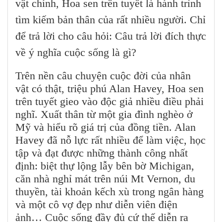
vật chính, Hoa sen trên tuyết là hành trình
tìm kiếm bản thân của rất nhiều người. Chỉ
để trả lời cho câu hỏi: Câu trả lời đích thực
về ý nghĩa cuộc sống là gì?
Trên nền câu chuyện cuộc đời của nhân
vật có thật, triệu phú Alan Havey, Hoa sen
trên tuyết gieo vào độc giả nhiều điều phải
nghĩ. Xuất thân từ một gia đình nghèo ở
Mỹ và hiểu rõ giá trị của đồng tiền. Alan
Havey đã nỗ lực rất nhiều để làm việc, học
tập và đạt được những thành công nhất
định: biệt thự lộng lẫy bên bờ Michigan,
căn nhà nghỉ mát trên núi Mt Vernon, du
thuyền, tài khoản kếch xù trong ngân hàng
và một cô vợ đẹp như diễn viên điện
ảnh… Cuộc sống đầy đủ cứ thế diễn ra