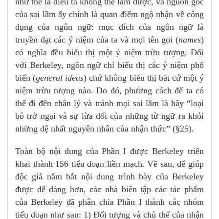
như thế là điều ta không thể làm được, và nguồn gốc
của sai lầm ấy chính là quan điểm ngộ nhận về công
dụng của ngôn ngữ: mục đích của ngôn ngữ là
truyền đạt các ý niệm của ta và mọi tên gọi (
names
)
có nghĩa đều biểu thị một ý niệm trừu tượng. Đối
với Berkeley, ngôn ngữ chỉ biểu thị các ý niệm phổ
biến (
general ideas
) chứ không biểu thị bất cứ một ý
niệm trừu tượng nào. Do đó, phương cách để ta có
thể đi đến chân lý và tránh mọi sai lầm là hãy “loại
bỏ trở ngại và sự lừa dối của những từ ngữ ra khỏi
những đệ nhất nguyên nhân của nhận thức” (§25)
.
Toàn bộ nội dung của Phần I được Berkeley triển
khai thành 156 tiểu đoạn liền mạch. Về sau, để giúp
độc giả nắm bắt nội dung trình bày của Berkeley
được dễ dàng hơn, các nhà biên tập các tác phẩm
của Berkeley đã phân chia Phần I thành các nhóm
tiểu đoạn như sau: 1) Đối tượng và chủ thể của nhận