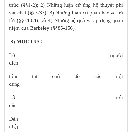
thức (§§1-2); 2) Những luận cứ ủng hộ thuyết phi
vật chất (§§3-33); 3) Những luận cứ phản bác và trả
lời (§§34-84); và 4) Những hệ quả và áp dụng quan
niệm của Berkeley (§§85-156).
3) MỤC LỤC
Lời người
dịch
tóm tắt chủ đề các nội
dung
Lời nói
đầu
Dẫn
nhập