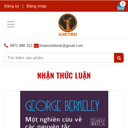
0
Đăng ký
|
Đăng nhập
Toggle
navigation
0971 998 312
khaiminhbook@gmail.com
NHẬN THỨC LUẬN