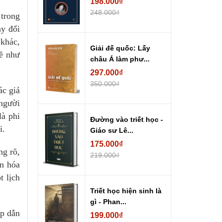
198.000₫
248.000₫
 trong
y đổi
 khác,
Giải đế quốc: Lấy
lề như
châu Á làm phư...
297.000₫
350.000₫
ác giả
 người
là phi
Đường vào triết học -
i.
Giáo sư Lê...
175.000₫
ng rõ,
219.000₫
ăn hóa
t lịch
Triết học hiện sinh là
gì - Phan...
ấp dẫn
199.000₫