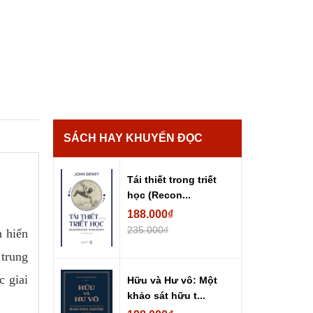
SÁCH HAY KHUYẾN ĐỌC
Tái thiết trong triết
học (Recon...
188.000₫
235.000₫
n hiến
 trung
c giai
Hữu và Hư vô: Một
khảo sát hữu t...