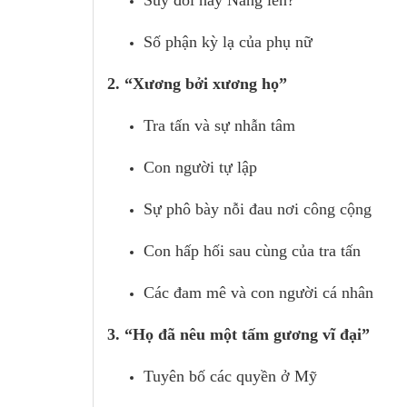
Suy đồi hay Nâng lên?
Số phận kỳ lạ của phụ nữ
2. “Xương bởi xương họ”
Tra tấn và sự nhẫn tâm
Con người tự lập
Sự phô bày nỗi đau nơi công cộng
Con hấp hối sau cùng của tra tấn
Các đam mê và con người cá nhân
3. “Họ đã nêu một tấm gương vĩ đại”
Tuyên bố các quyền ở Mỹ