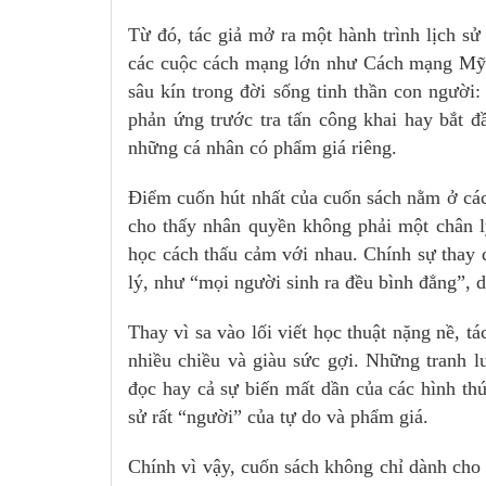
Từ đó, tác giả mở ra một hành trình lịch s
các cuộc cách mạng lớn như Cách mạng Mỹ 
sâu kín trong đời sống tinh thần con người:
phản ứng trước tra tấn công khai hay bắt đ
những cá nhân có phẩm giá riêng.
Điểm cuốn hút nhất của cuốn sách nằm ở cách
cho thấy nhân quyền không phải một chân lý
học cách thấu cảm với nhau. Chính sự thay 
lý, như “mọi người sinh ra đều bình đẳng”, d
Thay vì sa vào lối viết học thuật nặng nề, t
nhiều chiều và giàu sức gợi. Những tranh lu
đọc hay cả sự biến mất dần của các hình th
sử rất “người” của tự do và phẩm giá.
Chính vì vậy, cuốn sách không chỉ dành cho 