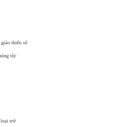
 giáo thiểu số
hủng tộc
loại trừ