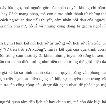
ử đầy bất ngờ, nơi nguồn gốc của nhân quyền không chỉ nằm
hay Cách mạng pháp, mà còn được hình thành từ những tha
 cách người ta đọc tiểu thuyết, cảm nhận nỗi đau của người
ầu nhìn phụ nữ, nô lệ và những cộng đồng bị gạt ra ngoài 
 Lynn Hunt kết nối lịch sử tư tưởng với lịch sử cảm xúc. T
 “từ trên trời rơi xuống”, mà là kết quả của quá trình con
đổi trong cảm thức ấy đã khiến những tuyên bố từng bị xem 
ần trở thành điều tưởng như hiển nhiên trong thế giới hiện đạ
ác giả kể lại sự hình thành của nhân quyền bằng văn phong sá
ận triết học, các biến động xã hội, sự chuyển dịch trong v
ức tra tấn công cộng đều được đặt cạnh nhau để phác họa mộ
người quan tâm đến lịch sử hay chính trị, mà còn đặc biệt h