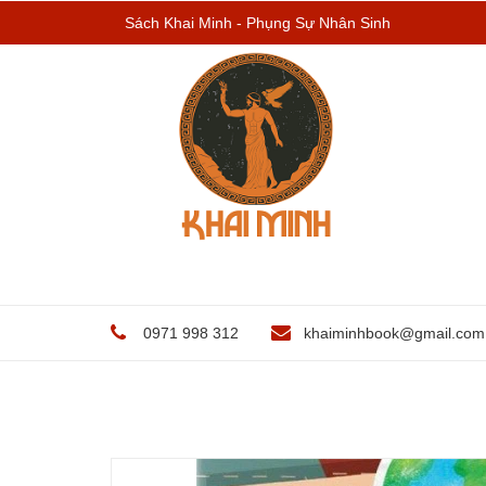
Sách Khai Minh - Phụng Sự Nhân Sinh
0971 998 312
khaiminhbook@gmail.com