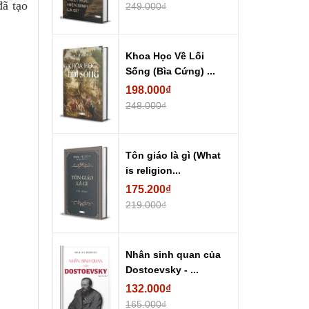
đã tạo
249.000₫
Khoa Học Về Lối
Sống (Bìa Cứng) ...
198.000₫
248.000₫
Tôn giáo là gì (What
is religion...
175.200₫
219.000₫
Nhân sinh quan của
Dostoevsky - ...
132.000₫
165.000₫