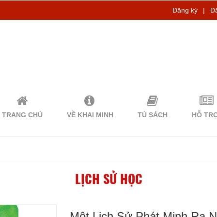
Đăng ký
|
Đ
TRANG CHỦ
VỀ KHAI MINH
TỦ SÁCH
HỖ TR
LỊCH SỬ HỌC
Một Lịch Sử Phát Minh Ra N