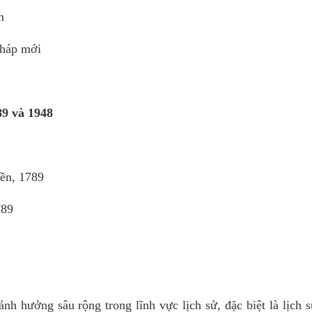
n
pháp mới
89 và 1948
ền, 1789
789
h hưởng sâu rộng trong lĩnh vực lịch sử, đặc biệt là lịch 