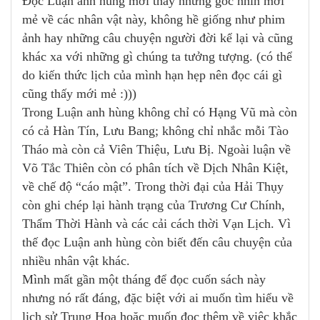
Đọc Luận anh hùng mới thấy những góc nhìn mới
mẻ về các nhân vật này, không hề giống như phim
ảnh hay những câu chuyện người đời kể lại và cũng
khác xa với những gì chúng ta tưởng tượng. (có thể
do kiến thức lịch của mình hạn hẹp nên đọc cái gì
cũng thấy mới mẻ
:)))
Trong Luận anh hùng không chỉ có Hạng Vũ mà còn
có cả Hàn Tín, Lưu Bang; không chỉ nhắc mỗi Tào
Tháo mà còn cả Viên Thiệu, Lưu Bị. Ngoài luận về
Võ Tắc Thiên còn có phân tích về Dịch Nhân Kiệt,
về chế độ “cáo mật”. Trong thời đại của Hải Thụy
còn ghi chép lại hành trạng của Trương Cư Chính,
Thẩm Thời Hành và các cải cách thời Vạn Lịch. Vì
thế đọc Luận anh hùng còn biết đến câu chuyện của
nhiều nhân vật khác.
Mình mất gần một tháng để đọc cuốn sách này
nhưng nó rất đáng, đặc biệt với ai muốn tìm hiểu về
lịch sử Trung Hoa hoặc muốn đọc thêm về việc khắc