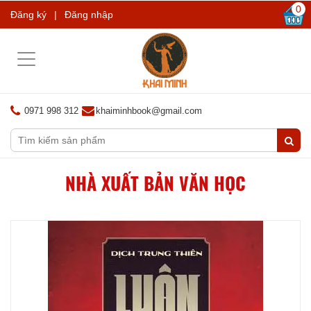
0
Đăng ký
|
Đăng nhập
Toggle
navigation
0971 998 312
khaiminhbook@gmail.com
NHÀ XUẤT BẢN VĂN HỌC