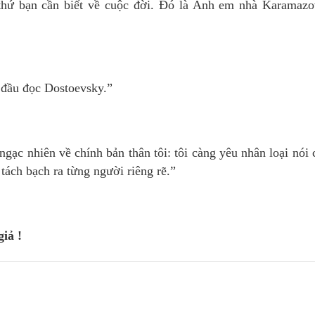
thứ bạn cần biết về cuộc đời. Đó là Anh em nhà Karamazo
 đầu đọc Dostoevsky.”
 ngạc nhiên về chính bản thân tôi: tôi càng yêu nhân loại nói
à tách bạch ra từng người riêng rẽ.”
iả !