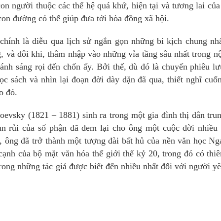
con người thuộc các thế hệ quá khứ, hiện tại và tương lai củ
on đường có thể giúp đưa tới hòa đồng xã hội.
hính là diễu qua lịch sử ngắn gọn những bi kịch chung nh
g, và đôi khi, thâm nhập vào những vỉa tầng sâu nhất trong n
nh sáng rọi đến chốn ấy. Bởi thế, dù đó là chuyến phiêu l
đọc sách và nhìn lại đoạn đời dày dặn đã qua, thiết nghĩ cuố
ào đó.
oevsky (1821 – 1881) sinh ra trong một gia đình thị dân tru
n rủi của số phận đã đem lại cho ông một cuộc đời nhiều 
 ông đã trở thành một tượng đài bất hủ của nền văn học Ng
ạnh của bộ mặt văn hóa thế giới thế kỷ 20, trong đó có thiê
ong những tác giả được biết đến nhiều nhất đối với người y