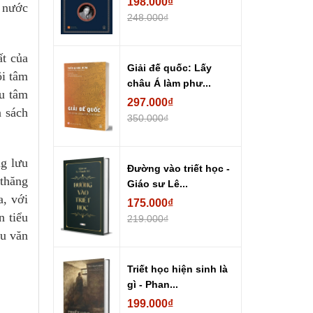
198.000₫
a nước
248.000₫
ất của
Giải đế quốc: Lấy
ội tâm
châu Á làm phư...
ưu tâm
297.000₫
n sách
350.000₫
ng lưu
Đường vào triết học -
thăng
Giáo sư Lê...
a, với
175.000₫
n tiểu
219.000₫
êu văn
Triết học hiện sinh là
gì - Phan...
199.000₫