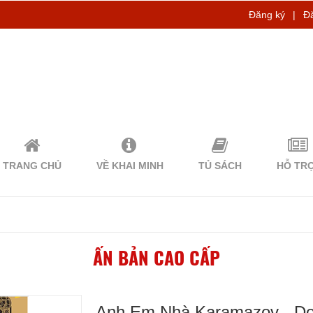
Đăng ký
|
Đ
TRANG CHỦ
VỀ KHAI MINH
TỦ SÁCH
HỖ TR
ẤN BẢN CAO CẤP
Anh Em Nhà Karamazov - Do