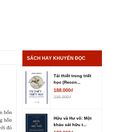
SÁCH HAY KHUYẾN ĐỌC
Tái thiết trong triết
học (Recon...
188.000₫
235.000₫
ơn bốn
Hữu và Hư vô: Một
ng hỗn
khảo sát hữu t...
với đó