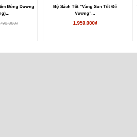
Sách Tết “Vàng Son Tết Đế
Tuyển tập kịch Jacinto Benav
Vương”...
Jacinto Benavente
1.959.000₫
Hết hàng