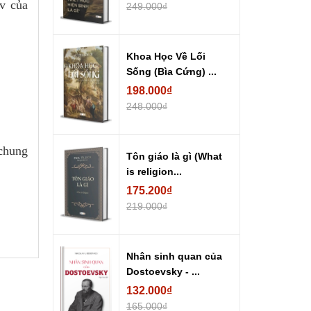
v của
249.000₫
Khoa Học Về Lối
Sống (Bìa Cứng) ...
198.000₫
248.000₫
 chung
Tôn giáo là gì (What
is religion...
175.200₫
219.000₫
Nhân sinh quan của
Dostoevsky - ...
132.000₫
165.000₫