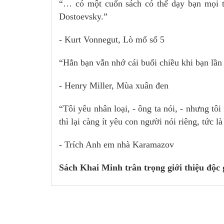
“… có một cuốn sách có thể dạy bạn mọi 
Dostoevsky.”
- Kurt Vonnegut, Lò mổ số 5
“Hẳn bạn vẫn nhớ cái buổi chiều khi bạn lần
- Henry Miller, Mùa xuân đen
“Tôi yêu nhân loại, - ông ta nói, - nhưng tôi
thì lại càng ít yêu con người nói riêng, tức l
- Trích Anh em nhà Karamazov
Sách Khai Minh trân trọng giới thiệu độc g