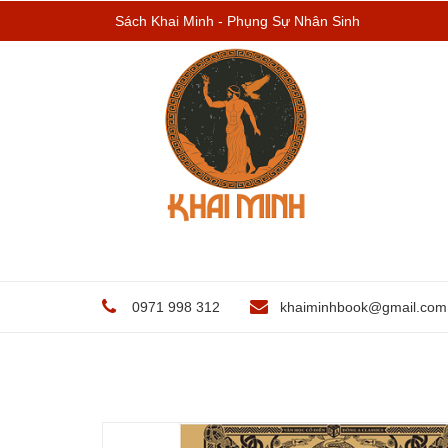
Sách Khai Minh - Phụng Sự Nhân Sinh
0971 998 312
khaiminhbook@gmail.com