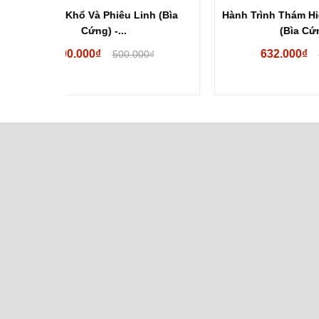
nh (Bìa
Hành Trình Thám Hiểm Đông Dương
Bộ 
(Bìa Cứng)...
632.000₫
00₫
790.000₫