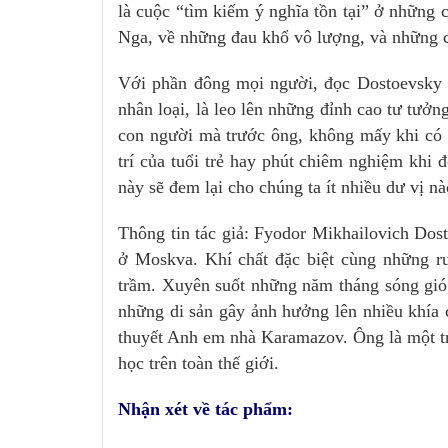
là cuộc “tìm kiếm ý nghĩa tồn tại” ở những 
Nga, về những đau khổ vô lượng, và những c
Với phần đông mọi người, đọc Dostoevsky c
nhân loại, là leo lên những đỉnh cao tư tưởn
con người mà trước ông, không mấy khi có á
trí của tuổi trẻ hay phút chiêm nghiệm khi 
này sẽ đem lại cho chúng ta ít nhiều dư vị n
Thông tin tác giả: Fyodor Mikhailovich Dost
ở Moskva. Khí chất đặc biệt cùng những ru
trầm. Xuyên suốt những năm tháng sóng gió,
những di sản gây ảnh hưởng lên nhiều khía c
thuyết Anh em nhà Karamazov. Ông là một tr
học trên toàn thế giới.
Nhận xét về tác phẩm: