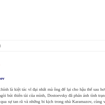
N
y
zov
hính là kiệt tác vĩ đại nhất mà ông để lại cho hậu thế sau h
òi bút thiên tài của mình, Dostoevsky đã phản ánh tình trạ
 qua sự tan rã và những bi kịch trong nhà Karamazov, cùng 