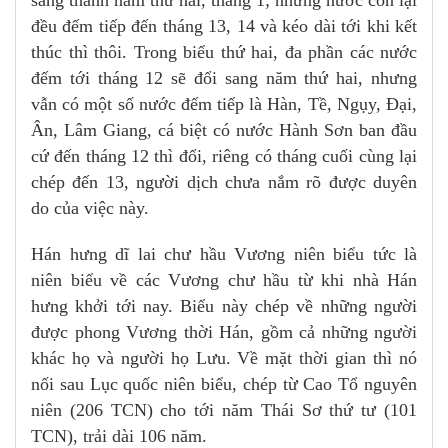
sang thành năm thứ hai, tháng 1; những nước còn lại
đều đếm tiếp đến tháng 13, 14 và kéo dài tới khi kết
thúc thì thôi. Trong biểu thứ hai, đa phần các nước
đếm tới tháng 12 sẽ đổi sang năm thứ hai, nhưng
vẫn có một số nước đếm tiếp là Hàn, Tề, Ngụy, Đại,
Ân, Lâm Giang, cá biệt có nước Hành Sơn ban đầu
cứ đến tháng 12 thì đổi, riêng có tháng cuối cùng lại
chép đến 13, người dịch chưa nắm rõ được duyên
do của việc này.
Hán hưng dĩ lai chư hầu Vương niên biểu tức là
niên biểu về các Vương chư hầu từ khi nhà Hán
hưng khởi tới nay. Biểu này chép về những người
được phong Vương thời Hán, gồm cả những người
khác họ và người họ Lưu. Về mặt thời gian thì nó
nối sau Lục quốc niên biểu, chép từ Cao Tổ nguyên
niên (206 TCN) cho tới năm Thái Sơ thứ tư (101
TCN), trải dài 106 năm.