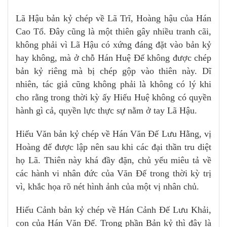
Lã Hậu bản kỷ chép về Lã Trĩ, Hoàng hậu của Hán
Cao Tổ. Đây cũng là một thiên gây nhiều tranh cãi,
không phải vì Lã Hậu có xứng đáng đặt vào bản kỷ
hay không, mà ở chỗ Hán Huệ Đế không được chép
bản kỷ riêng mà bị chép gộp vào thiên này. Dĩ
nhiên, tác giả cũng không phải là không có lý khi
cho rằng trong thời kỳ ấy Hiếu Huệ không có quyền
hành gì cả, quyền lực thực sự nằm ở tay Lã Hậu.
Hiếu Văn bản kỷ chép về Hán Văn Đế Lưu Hằng, vị
Hoàng đế được lập nên sau khi các đại thần tru diệt
họ Lã. Thiên này khá đầy đặn, chủ yếu miêu tả về
các hành vi nhân đức của Văn Đế trong thời kỳ trị
vì, khắc họa rõ nét hình ảnh của một vị nhân chủ.
Hiếu Cảnh bản kỷ chép về Hán Cảnh Đế Lưu Khải,
con của Hán Văn Đế. Trong phần Bản kỷ thì đây là