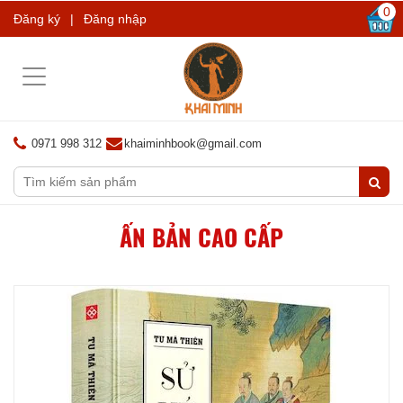
0
Đăng ký
|
Đăng nhập
Toggle
navigation
0971 998 312
khaiminhbook@gmail.com
ẤN BẢN CAO CẤP