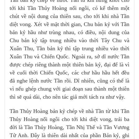
Tần bản kỷ chép về nước Tần từ khi hưng khởi cho
tới khi Tần Thủy Hoàng nối ngôi, có kể thêm một
chút về nội dung của thiên sau, cho tới khi nhà Tần
diệt vong. Xét về mặt thời gian, Chu bản kỷ với Tần
bản kỷ hầu như trùng nhau, có điều, nội dung của
Chu bản kỷ tập trung nhiều vào thời Tây Chu và
Xuân Thu, Tần bản kỷ thì tập trung nhiều vào thời
Xuân Thu và Chiến Quốc. Ngoài ra, sở dĩ nước Tần
được chép riêng thành một thiên bản kỷ, đại để là vì
về cuối thời Chiến Quốc, các chư hầu hầu hết đều
đã nghe lệnh nước Tần rồi. Dĩ nhiên, cũng có thể là
vì nếu ghép chung với giai đoạn sau thành một thiên
thì sẽ quá dài, cho nên tác giả mới tách ra như vậy.
Tần Thủy Hoàng bản kỷ chép về nhà Tần từ khi Tần
Thủy Hoàng nối ngôi cho tới khi diệt vong, trải ba
đời là Tần Thủy Hoàng, Tần Nhị Thế và Tần Vương
Tử Anh. Đây là thiên dài nhất của phần Bản kỷ, ghi