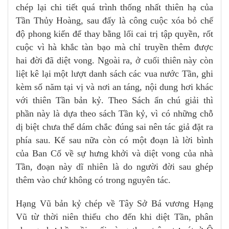
chép lại chi tiết quá trình thống nhất thiên hạ của
Tần Thủy Hoàng, sau đấy là công cuộc xóa bỏ chế
độ phong kiến để thay bằng lối cai trị tập quyền, rốt
cuộc vì hà khắc tàn bạo mà chỉ truyền thêm được
hai đời đã diệt vong. Ngoài ra, ở cuối thiên này còn
liệt kê lại một lượt danh sách các vua nước Tần, ghi
kèm số năm tại vị và nơi an táng, nội dung hơi khác
với thiên Tần bản kỷ. Theo Sách ẩn chú giải thì
phần này là dựa theo sách Tần kỷ, vì có những chỗ
dị biệt chưa thể dám chắc đúng sai nên tác giả đặt ra
phía sau. Kế sau nữa còn có một đoạn là lời bình
của Ban Cố về sự hưng khởi và diệt vong của nhà
Tần, đoạn này dĩ nhiên là do người đời sau ghép
thêm vào chứ không có trong nguyên tác.
Hạng Vũ bản kỷ chép về Tây Sở Bá vương Hạng
Vũ từ thời niên thiếu cho đến khi diệt Tần, phân