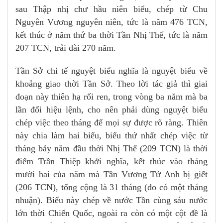
sau Thập nhị chư hầu niên biểu, chép từ Chu
Nguyên Vương nguyên niên, tức là năm 476 TCN,
kết thúc ở năm thứ ba thời Tần Nhị Thế, tức là năm
207 TCN, trải dài 270 năm.
Tần Sở chi tế nguyệt biểu nghĩa là nguyệt biểu về
khoảng giao thời Tần Sở. Theo lời tác giả thì giai
đoạn này thiên hạ rối ren, trong vòng ba năm mà ba
lần đổi hiệu lệnh, cho nên phải dùng nguyệt biểu
chép việc theo tháng để mọi sự được rõ ràng. Thiên
này chia làm hai biểu, biểu thứ nhất chép việc từ
tháng bảy năm đầu thời Nhị Thế (209 TCN) là thời
điểm Trần Thiệp khởi nghĩa, kết thúc vào tháng
mười hai của năm mà Tần Vương Tử Anh bị giết
(206 TCN), tổng cộng là 31 tháng (do có một tháng
nhuận). Biểu này chép về nước Tần cùng sáu nước
lớn thời Chiến Quốc, ngoài ra còn có một cột đề là