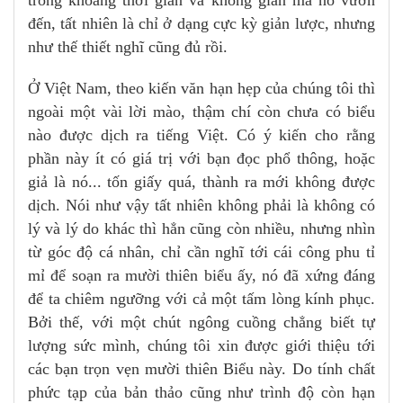
trong khoảng thời gian và không gian mà nó vươn
đến, tất nhiên là chỉ ở dạng cực kỳ giản lược, nhưng
như thế thiết nghĩ cũng đủ rồi.
Ở Việt Nam, theo kiến văn hạn hẹp của chúng tôi thì
ngoài một vài lời mào, thậm chí còn chưa có biểu
nào được dịch ra tiếng Việt. Có ý kiến cho rằng
phần này ít có giá trị với bạn đọc phổ thông, hoặc
giả là nó... tốn giấy quá, thành ra mới không được
dịch. Nói như vậy tất nhiên không phải là không có
lý và lý do khác thì hẳn cũng còn nhiều, nhưng nhìn
từ góc độ cá nhân, chỉ cần nghĩ tới cái công phu tỉ
mỉ để soạn ra mười thiên biểu ấy, nó đã xứng đáng
để ta chiêm ngưỡng với cả một tấm lòng kính phục.
Bởi thế, với một chút ngông cuồng chẳng biết tự
lượng sức mình, chúng tôi xin được giới thiệu tới
các bạn trọn vẹn mười thiên Biểu này. Do tính chất
phức tạp của bản thảo cũng như trình độ còn hạn