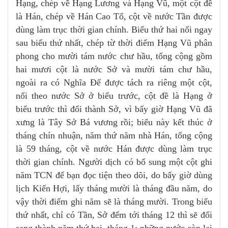
Hạng, chép về Hạng Lương và Hạng Vũ, một cột đề
là Hán, chép về Hán Cao Tổ, cột về nước Tần được
dùng làm trục thời gian chính. Biểu thứ hai nối ngay
sau biểu thứ nhất, chép từ thời điểm Hạng Vũ phân
phong cho mười tám nước chư hầu, tổng cộng gồm
hai mươi cột là nước Sở và mười tám chư hầu,
ngoài ra có Nghĩa Đế được tách ra riêng một cột,
nối theo nước Sở ở biểu trước, cột đề là Hạng ở
biểu trước thì đổi thành Sở, vì bấy giờ Hạng Vũ đã
xưng là Tây Sở Bá vương rồi; biểu này kết thúc ở
tháng chín nhuận, năm thứ năm nhà Hán, tổng cộng
là 59 tháng, cột về nước Hán được dùng làm trục
thời gian chính. Người dịch có bổ sung một cột ghi
năm TCN để bạn đọc tiện theo dõi, do bấy giờ dùng
lịch Kiến Hợi, lấy tháng mười là tháng đầu năm, do
vậy thời điểm ghi năm sẽ là tháng mười. Trong biểu
thứ nhất, chỉ có Tần, Sở đếm tới tháng 12 thì sẽ đổi