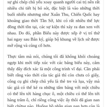
sự ghi chép chủ yếu xoay quanh người cai trị nên rất
nhiều chi tiết bị bỏ sót, đặc biệt là vào những thời
buổi nhiễu nhương như Xuân Thu, Chiến Quốc hay
khoảng giao thời Tần Sở, khi có rất nhiều thế lực
đồng thời tồn tại, các sự kiện thì xảy ra đan xen với
nhau. Do đó, phần Biểu này được xếp ở vị trí thứ
hai ngay sau Bản kỷ, giúp bộ khung về lịch sử được
mở rộng và củng cố hơn.
Thực tâm mà nói, chúng tôi đã không khỏi choáng
ngợp khi mới tiếp xúc với các bảng biểu này, cảm
thấy đây đích xác là một công trình vĩ đại. Cần phải
biết rằng vào thời của tác giả thì còn chưa có giấy,
công cụ ghi chép chủ yếu là thẻ tre và lụa, vậy mà
tác giả có thể kẻ ra những tấm bảng với một chiều
có thể lên tới hàng chục ô, một chiều có thể lên tới
hàng trăm ô, chỉ riêng công việc ấy thôi đã gian nan
biết chừng nào. Huống hồ phần gian nan hơn còn là