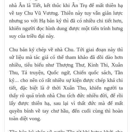
nhà Ân là Tiết, kết thúc khi Ân Trụ để mất thiên hạ
về tay Chu Vũ Vương. Thiên này tuy vẫn giản lược
nhưng so với Hạ bản kỷ thì đã có nhiều chi tiết hơn,
khiến người đọc hình dung được một tiến trình hưng
suy của triều đại này.
Chu bản kỷ chép về nhà Chu. Tới giai đoạn này thì
sử liệu mà tác giả có thể tham khảo đã dồi dào hơn
nhiều, tiêu biểu như Thượng Thư, Kinh Thi, Xuân
Thu, Tả truyện, Quốc ngữ, Chiến quốc sách, Tần
kỷ... cho nên có rất nhiều sự kiện được chép khá chi
tiết, đặc biệt là ở thời Xuân Thu, khiến người ta
thấy rõ quá trình nhà Chu tích đức nhiều đời, để rồi
lấy được thiên hạ, sau lại vì thất đức mà để mất
quyền bính về tay chư hầu, đến cuối cùng thì hoàn
toàn diệt vong.