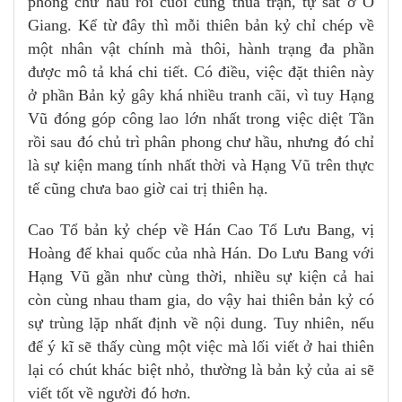
phong chư hầu rồi cuối cùng thua trận, tự sát ở Ô
Giang. Kể từ đây thì mỗi thiên bản kỷ chỉ chép về
một nhân vật chính mà thôi, hành trạng đa phần
được mô tả khá chi tiết. Có điều, việc đặt thiên này
ở phần Bản kỷ gây khá nhiều tranh cãi, vì tuy Hạng
Vũ đóng góp công lao lớn nhất trong việc diệt Tần
rồi sau đó chủ trì phân phong chư hầu, nhưng đó chỉ
là sự kiện mang tính nhất thời và Hạng Vũ trên thực
tế cũng chưa bao giờ cai trị thiên hạ.
Cao Tổ bản kỷ chép về Hán Cao Tổ Lưu Bang, vị
Hoàng đế khai quốc của nhà Hán. Do Lưu Bang với
Hạng Vũ gần như cùng thời, nhiều sự kiện cả hai
còn cùng nhau tham gia, do vậy hai thiên bản kỷ có
sự trùng lặp nhất định về nội dung. Tuy nhiên, nếu
để ý kĩ sẽ thấy cùng một việc mà lối viết ở hai thiên
lại có chút khác biệt nhỏ, thường là bản kỷ của ai sẽ
viết tốt về người đó hơn.