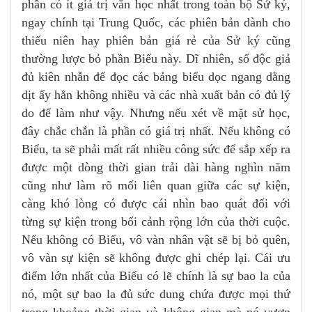
phần có ít giá trị văn học nhất trong toàn bộ Sử ký,
ngay chính tại Trung Quốc, các phiên bản dành cho
thiếu niên hay phiên bản giá rẻ của Sử ký cũng
thường lược bỏ phần Biểu này. Dĩ nhiên, số độc giả
đủ kiên nhẫn để đọc các bảng biểu dọc ngang dằng
dịt ấy hẳn không nhiều và các nhà xuất bản có đủ lý
do để làm như vậy. Nhưng nếu xét về mặt sử học,
đây chắc chắn là phần có giá trị nhất. Nếu không có
Biểu, ta sẽ phải mất rất nhiều công sức để sắp xếp ra
được một dòng thời gian trải dài hàng nghìn năm
cũng như làm rõ mối liên quan giữa các sự kiện,
càng khó lòng có được cái nhìn bao quát đối với
từng sự kiện trong bối cảnh rộng lớn của thời cuộc.
Nếu không có Biểu, vô vàn nhân vật sẽ bị bỏ quên,
vô vàn sự kiện sẽ không được ghi chép lại. Cái ưu
điểm lớn nhất của Biểu có lẽ chính là sự bao la của
nó, một sự bao la đủ sức dung chứa được mọi thứ