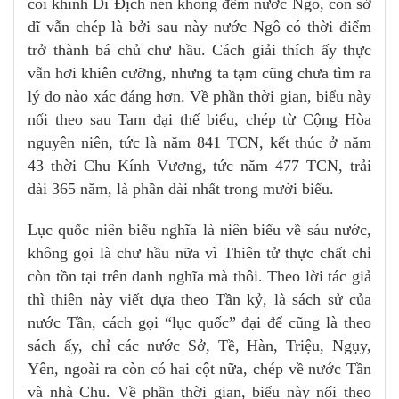
coi khinh Di Địch nên không đếm nước Ngô, còn sở
dĩ vẫn chép là bởi sau này nước Ngô có thời điểm
trở thành bá chủ chư hầu. Cách giải thích ấy thực
vẫn hơi khiên cưỡng, nhưng ta tạm cũng chưa tìm ra
lý do nào xác đáng hơn. Về phần thời gian, biểu này
nối theo sau Tam đại thế biểu, chép từ Cộng Hòa
nguyên niên, tức là năm 841 TCN, kết thúc ở năm
43 thời Chu Kính Vương, tức năm 477 TCN, trải
dài 365 năm, là phần dài nhất trong mười biểu.
Lục quốc niên biểu nghĩa là niên biểu về sáu nước,
không gọi là chư hầu nữa vì Thiên tử thực chất chỉ
còn tồn tại trên danh nghĩa mà thôi. Theo lời tác giả
thì thiên này viết dựa theo Tần kỷ, là sách sử của
nước Tần, cách gọi “lục quốc” đại để cũng là theo
sách ấy, chỉ các nước Sở, Tề, Hàn, Triệu, Ngụy,
Yên, ngoài ra còn có hai cột nữa, chép về nước Tần
và nhà Chu. Về phần thời gian, biểu này nối theo