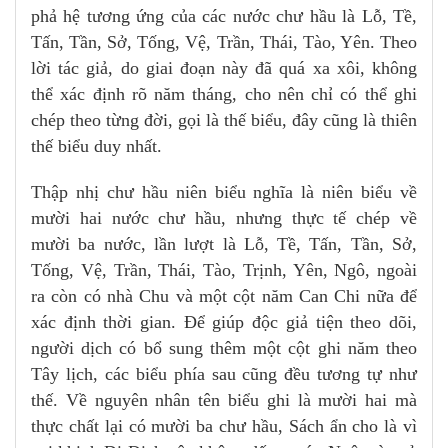
phả hệ tương ứng của các nước chư hầu là Lỗ, Tề,
Tấn, Tần, Sở, Tống, Vệ, Trần, Thái, Tào, Yên. Theo
lời tác giả, do giai đoạn này đã quá xa xôi, không
thể xác định rõ năm tháng, cho nên chỉ có thể ghi
chép theo từng đời, gọi là thế biểu, đây cũng là thiên
thế biểu duy nhất.
Thập nhị chư hầu niên biểu nghĩa là niên biểu về
mười hai nước chư hầu, nhưng thực tế chép về
mười ba nước, lần lượt là Lỗ, Tề, Tấn, Tần, Sở,
Tống, Vệ, Trần, Thái, Tào, Trịnh, Yên, Ngô, ngoài
ra còn có nhà Chu và một cột năm Can Chi nữa để
xác định thời gian. Để giúp độc giả tiện theo dõi,
người dịch có bổ sung thêm một cột ghi năm theo
Tây lịch, các biểu phía sau cũng đều tương tự như
thế. Về nguyên nhân tên biểu ghi là mười hai mà
thực chất lại có mười ba chư hầu, Sách ẩn cho là vì