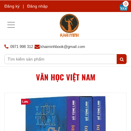
0
Đăng ký
|
Đăng nhập
Toggle
navigation
0971 998 312
khaiminhbook@gmail.com
VĂN HỌC VIỆT NAM