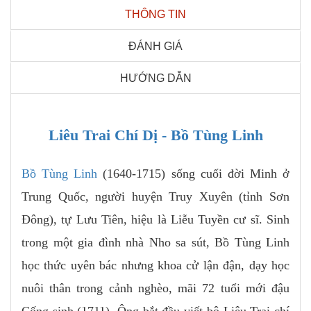
THÔNG TIN
ĐÁNH GIÁ
HƯỚNG DẪN
Liêu Trai Chí Dị - Bồ Tùng Linh
Bồ Tùng Linh
(1640-1715) sống cuối đời Minh ở
Trung Quốc, người huyện Truy Xuyên (tỉnh Sơn
Đông), tự Lưu Tiên, hiệu là Liễu Tuyền cư sĩ. Sinh
trong một gia đình nhà Nho sa sút, Bồ Tùng Linh
học thức uyên bác nhưng khoa cử lận đận, dạy học
nuôi thân trong cảnh nghèo, mãi 72 tuổi mới đậu
Cống sinh (1711). Ông bắt đầu viết bộ Liêu Trai chí