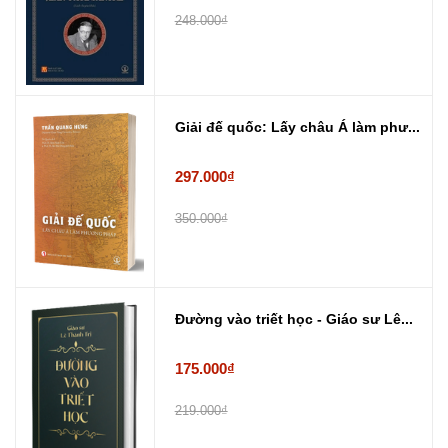
248.000₫
Giải đế quốc: Lấy châu Á làm phư...
297.000₫
350.000₫
Đường vào triết học - Giáo sư Lê...
175.000₫
219.000₫