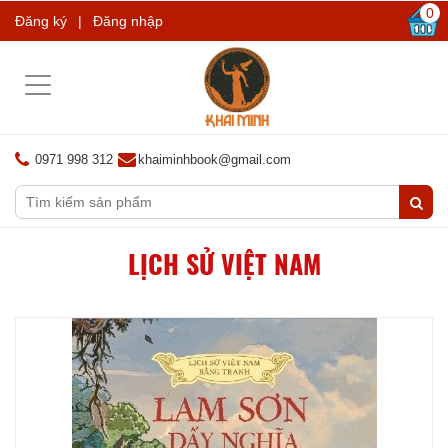
0
Đăng ký
|
Đăng nhập
Toggle
navigation
0971 998 312
khaiminhbook@gmail.com
LỊCH SỬ VIỆT NAM