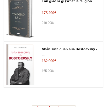
Tôn giáo là gì (What is religion...
175.200₫
219.000₫
Nhân sinh quan của Dostoevsky -
...
132.000₫
165.000₫