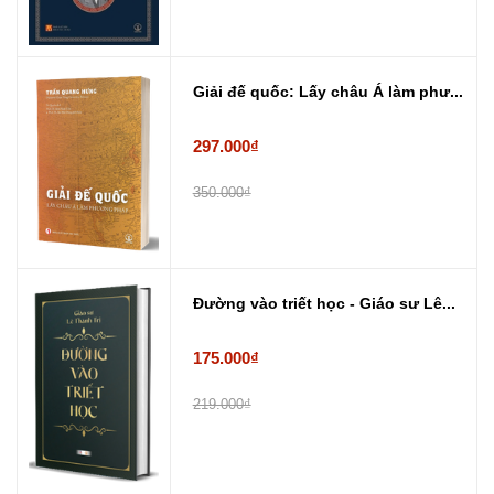
Giải đế quốc: Lấy châu Á làm phư...
297.000₫
350.000₫
Đường vào triết học - Giáo sư Lê...
175.000₫
219.000₫