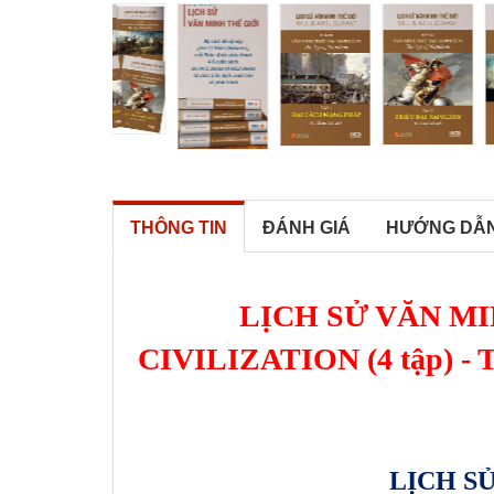
THÔNG TIN
ĐÁNH GIÁ
HƯỚNG DẪ
LỊCH SỬ VĂN MI
CIVILIZATION (4 tập) - 
LỊCH S