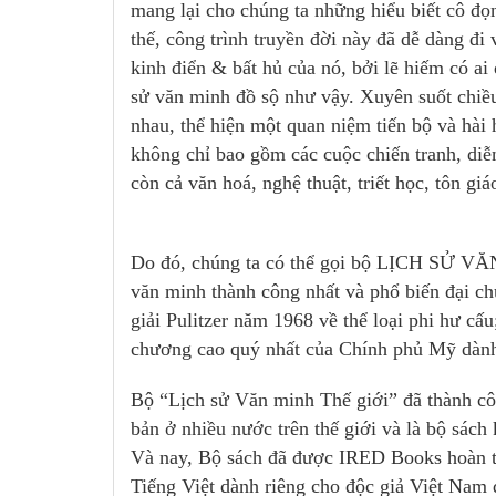
mang lại cho chúng ta những hiểu biết cô đọn
thế, công trình truyền đời này đã dễ dàng đi
kinh điển & bất hủ của nó, bởi lẽ hiếm có ai
sử văn minh đồ sộ như vậy. Xuyên suốt chiều
nhau, thể hiện một quan niệm tiến bộ và hài 
không chỉ bao gồm các cuộc chiến tranh, diễn
còn cả văn hoá, nghệ thuật, triết học, tôn giá
Do đó, chúng ta có thể gọi bộ LỊCH SỬ VĂ
văn minh thành công nhất và phổ biến đại ch
giải Pulitzer năm 1968 về thể loại phi hư cấ
chương cao quý nhất của Chính phủ Mỹ dàn
Bộ “Lịch sử Văn minh Thế giới” đã thành cô
bản ở nhiều nước trên thế giới và là bộ sách 
Và nay, Bộ sách đã được IRED Books hoàn tất
Tiếng Việt dành riêng cho độc giả Việt Nam 