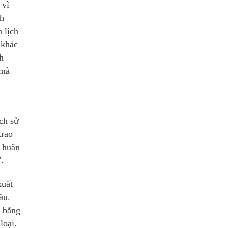
 vì
nh
 lịch
 khác
h
 mà
ch sử
trao
o huân
.
xuất
ầu.
ộ bằng
loại.