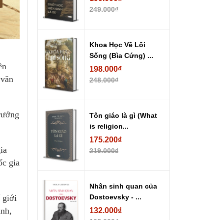
249.000₫
Khoa Học Về Lối
Sống (Bìa Cứng) ...
ền
198.000₫
 văn
248.000₫
trưởng
Tôn giáo là gì (What
is religion...
175.200₫
ia
219.000₫
ốc gia
Nhân sinh quan của
Dostoevsky - ...
 giới
ình,
132.000₫