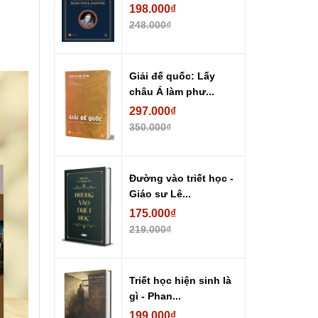
198.000₫
248.000₫
Giải đế quốc: Lấy
châu Á làm phư...
297.000₫
350.000₫
Đường vào triết học -
Giáo sư Lê...
175.000₫
219.000₫
Triết học hiện sinh là
gì - Phan...
199.000₫