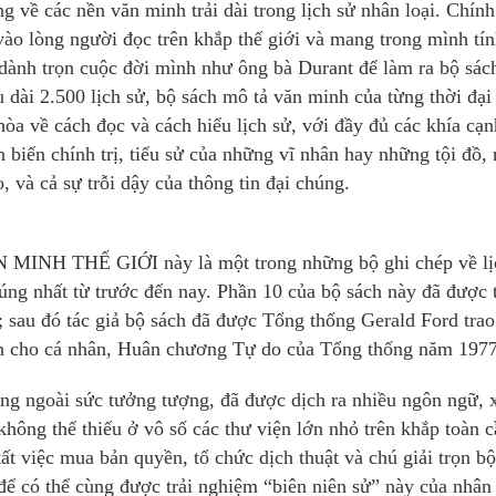
g về các nền văn minh trải dài trong lịch sử nhân loại.
Chính
 vào lòng người đọc trên khắp thế giới và mang trong mình tí
 dành trọn cuộc đời mình như ông bà Durant để làm ra bộ sách
 dài 2.500 lịch sử, bộ sách mô tả văn minh của từng thời đại
hòa về cách đọc và cách hiểu lịch sử, với đầy đủ các khía cạn
 biến chính trị, tiểu sử của những vĩ nhân hay những tội đồ,
o, và cả sự trỗi dậy của thông tin đại chúng.
N MINH THẾ GIỚI này là một trong những bộ ghi chép về lị
úng nhất từ trước đến nay. Phần 10 của bộ sách này đã được 
u; sau đó tác giả bộ sách đã được Tổng thống Gerald Ford tra
h cho cá nhân, Huân chương Tự do của Tổng thống năm 1977
ng ngoài sức tưởng tượng, đã được dịch ra nhiều ngôn ngữ, 
không thể thiếu ở vô số các thư viện lớn nhỏ trên khắp toàn c
 việc mua bản quyền, tổ chức dịch thuật và chú giải trọn b
để có thể cùng được trải nghiệm “biên niên sử” này của nhân 