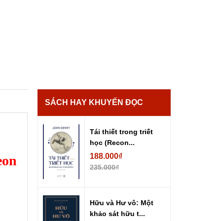
SÁCH HAY KHUYẾN ĐỌC
Tái thiết trong triết
học (Recon...
188.000₫
eon
235.000₫
Hữu và Hư vô: Một
khảo sát hữu t...