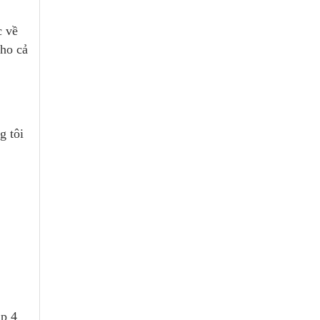
c về
cho cả
g tôi
ập 4