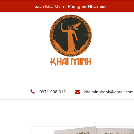
Sách Khai Minh - Phụng Sự Nhân Sinh
0971 998 312
khaiminhbook@gmail.com