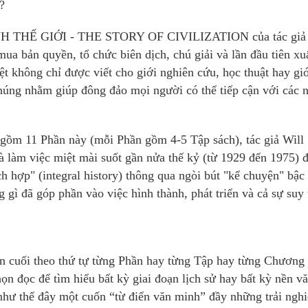
?
H THẾ GIỚI - THE STORY OF CIVILIZATION của tác giả 
 bản quyền, tổ chức biên dịch, chú giải và lần đầu tiên xu
ệt không chỉ được viết cho giới nghiên cứu, học thuật hay gi
chúng nhằm giúp đông đảo mọi người có thể tiếp cận với các 
o gồm 11 Phần này (mỗi Phần gồm 4-5 Tập sách), tác giả Will
 làm việc miệt mài suốt gần nửa thế kỷ (từ 1929 đến 1975) đ
ch hợp" (integral history) thông qua ngòi bút "kể chuyện" bậc 
gì đã góp phần vào việc hình thành, phát triển và cả sự suy 
ến cuối theo thứ tự từng Phần hay từng Tập hay từng Chương
n đọc để tìm hiểu bất kỳ giai đoạn lịch sử hay bất kỳ nền v
hư thể đây một cuốn “từ điển văn minh” đầy những trải ngh