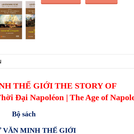
N
NH THẾ GIỚI THE STORY OF
Thời Đại
Napoléon | The Age of Napol
Bộ sách
Ử VĂN MINH THẾ GIỚI