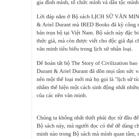
gia đình mình, tổ chức mình và dân tộc mình
Lời đáp nằm ở Bộ sách LỊCH SỬ VĂN MIN
& Ariel Durant mà IRED Books đã kỳ công mua
bản trọn bộ tại Việt Nam. Bộ sách này đặc bi
thức giả, mà còn được viết cho độc giả đại 
văn minh tiêu biểu trong lịch sử nhân loại.
Để hoàn tất bộ The Story of Civilization ba
Durant & Ariel Durant đã dồn mọi tâm sức và
nên một thể loại mới mà họ gọi là "lịch sử tí
nhằm thể hiện một cách sinh động nhất những 
của các nền văn minh.
Chúng ta không nhất thiết phải đọc từ đầu đ
Bộ sách này, mà người đọc có thể dễ dàng chọ
minh nào trong Bộ sách mà mình quan tâm, n