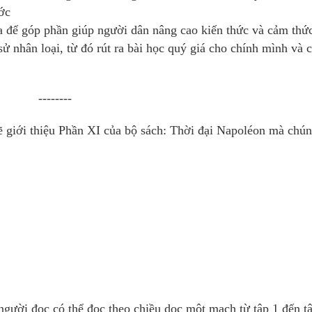
ước
 để góp phần giúp người dân nâng cao kiến thức và cảm thứ
sử nhân loại, từ đó rút ra bài học quý giá cho chính mình và 
--------
 giới thiệu Phần XI của bộ sách: Thời đại Napoléon mà chún
ỗ người đọc có thể đọc theo chiều dọc một mạch từ tập 1 đến t