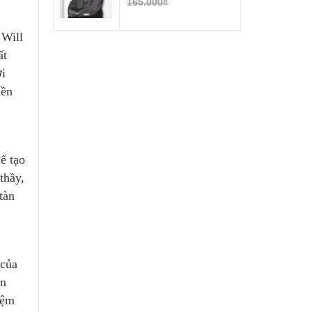
165.000₫
Will
ất
ới
nền
ể tạo
thầy,
tàn
 của
ăn
iệm