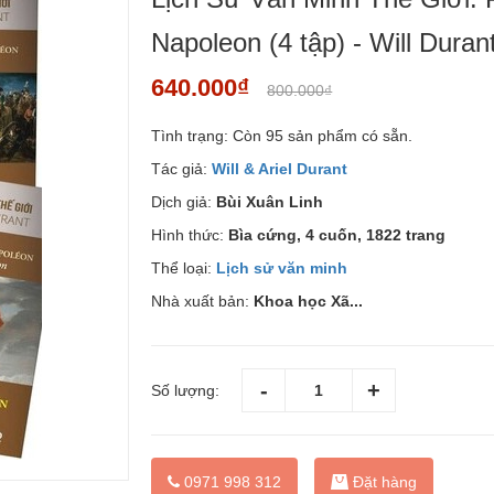
Napoleon (4 tập) - Will Duran
640.000₫
800.000₫
Tình trạng:
Còn 95 sản phẩm có sẵn.
Tác giả:
Will & Ariel Durant
Dịch giả:
Bùi Xuân Linh
Hình thức:
Bìa cứng, 4 cuốn, 1822 trang
Thể loại:
Lịch sử văn minh
Nhà xuất bản:
Khoa học Xã...
Số lượng:
Đặt hàng
0971 998 312