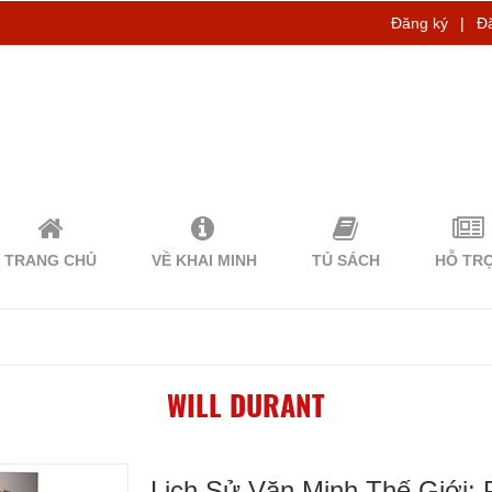
Đăng ký
|
Đ
TRANG CHỦ
VỀ KHAI MINH
TỦ SÁCH
HỖ TR
WILL DURANT
Lịch Sử Văn Minh Thế Giới: 