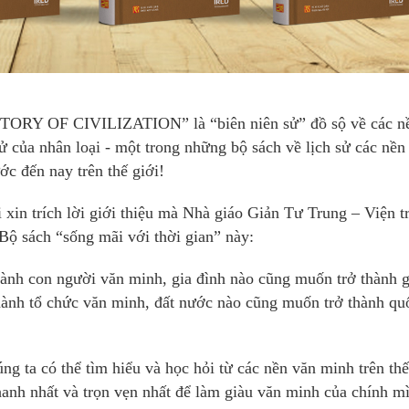
Y OF CIVILIZATION” là “biên niên sử” đồ sộ về các n
sử của nhân loại - một trong những bộ sách về lịch sử các nền
ớc đến nay trên thế giới!
 xin trích lời giới thiệu mà Nhà giáo Giản Tư Trung – Viện 
Bộ sách “sống mãi với thời gian” này:
hành con người văn minh, gia đình nào cũng muốn trở thành g
hành tổ chức văn minh, đất nước nào cũng muốn trở thành qu
g ta có thể tìm hiểu và học hỏi từ các nền văn minh trên thế
anh nhất và trọn vẹn nhất để làm giàu văn minh của chính m