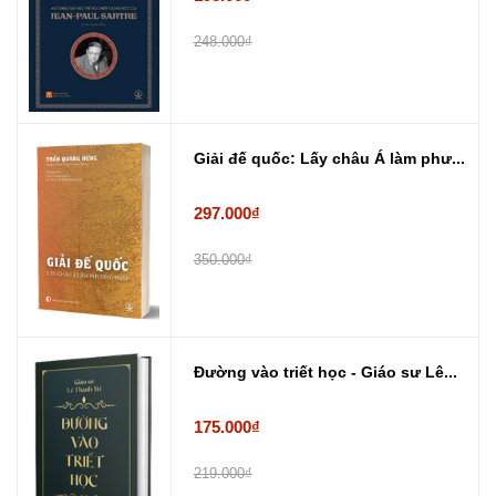
248.000₫
Giải đế quốc: Lấy châu Á làm phư...
297.000₫
350.000₫
Đường vào triết học - Giáo sư Lê...
175.000₫
219.000₫