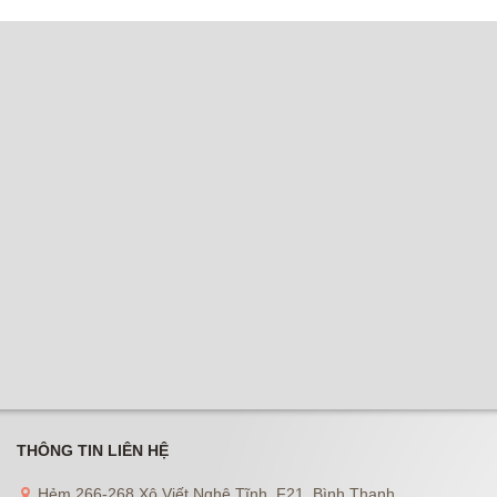
THÔNG TIN LIÊN HỆ
Hẻm 266-268 Xô Viết Nghệ Tĩnh, F21, Bình Thạnh.