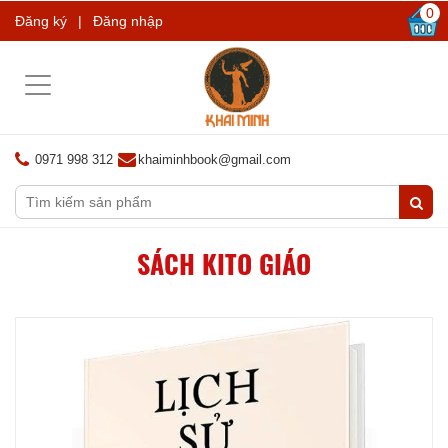
0
Đăng ký
|
Đăng nhập
Toggle
navigation
0971 998 312
khaiminhbook@gmail.com
SÁCH KITO GIÁO