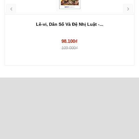
Lê-vi, Dân Số Và Đệ Nhị Luật -...
98.100₫
109.000₫