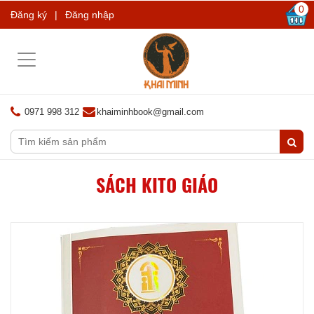
0
Đăng ký
|
Đăng nhập
Toggle
navigation
0971 998 312
khaiminhbook@gmail.com
SÁCH KITO GIÁO