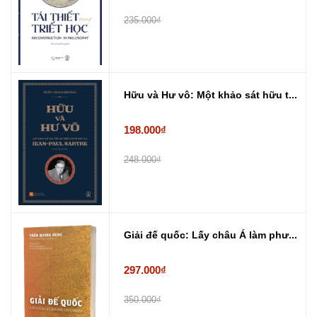
235.000₫
Hữu và Hư vô: Một khảo sát hữu t...
198.000₫
248.000₫
Giải đế quốc: Lấy châu Á làm phư...
297.000₫
350.000₫