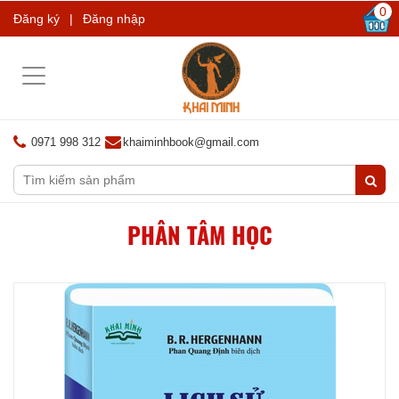
0
Đăng ký
|
Đăng nhập
Toggle
navigation
0971 998 312
khaiminhbook@gmail.com
PHÂN TÂM HỌC