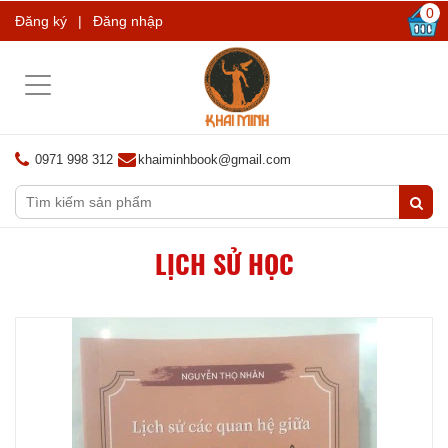
0
Đăng ký
|
Đăng nhập
Toggle
navigation
0971 998 312
khaiminhbook@gmail.com
LỊCH SỬ HỌC