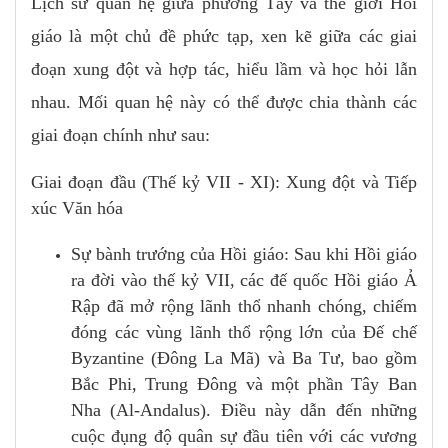
Lịch sử quan hệ giữa phương Tây và thế giới Hồi
giáo là một chủ đề phức tạp, xen kẽ giữa các giai
đoạn xung đột và hợp tác, hiểu lầm và học hỏi lẫn
nhau. Mối quan hệ này có thể được chia thành các
giai đoạn chính như sau:
Giai đoạn đầu (Thế kỷ VII - XI): Xung đột và Tiếp
xúc Văn hóa
Sự bành trướng của Hồi giáo: Sau khi Hồi giáo
ra đời vào thế kỷ VII, các đế quốc Hồi giáo Ả
Rập đã mở rộng lãnh thổ nhanh chóng, chiếm
đóng các vùng lãnh thổ rộng lớn của Đế chế
Byzantine (Đông La Mã) và Ba Tư, bao gồm
Bắc Phi, Trung Đông và một phần Tây Ban
Nha (Al-Andalus). Điều này dẫn đến những
cuộc đụng độ quân sự đầu tiên với các vương