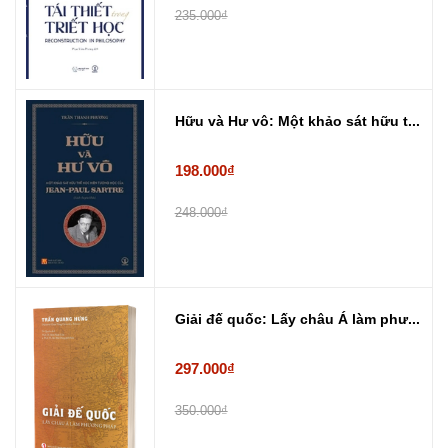
235.000₫
Hữu và Hư vô: Một khảo sát hữu t...
198.000₫
248.000₫
Giải đế quốc: Lấy châu Á làm phư...
297.000₫
350.000₫