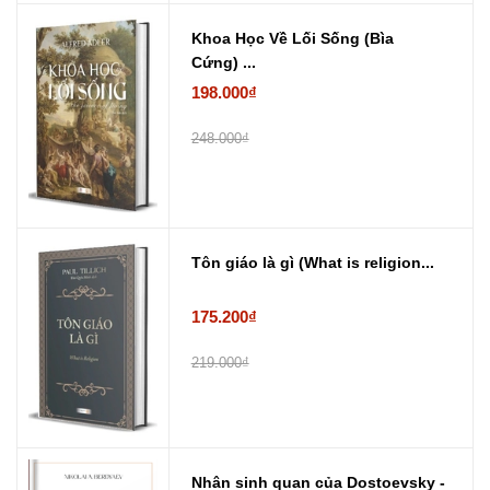
Khoa Học Về Lối Sống (Bìa
Cứng) ...
198.000₫
248.000₫
Tôn giáo là gì (What is religion...
175.200₫
219.000₫
Nhân sinh quan của Dostoevsky -