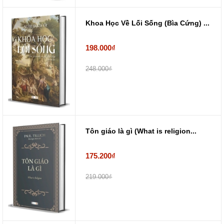
Khoa Học Về Lối Sống (Bìa Cứng) ...
198.000₫
248.000₫
Tôn giáo là gì (What is religion...
175.200₫
219.000₫