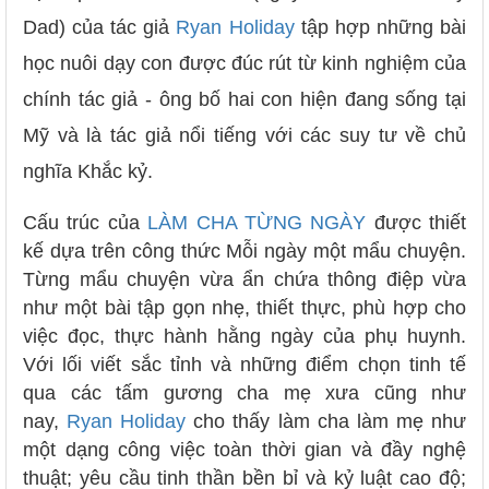
Dad) của tác giả
Ryan Holiday
tập hợp những bài
học nuôi dạy con được đúc rút từ kinh nghiệm của
chính tác giả - ông bố hai con hiện đang sống tại
Mỹ và là tác giả nổi tiếng với các suy tư về chủ
nghĩa Khắc kỷ.
Cấu trúc của
LÀM CHA TỪNG NGÀY
được thiết
kế dựa trên công thức Mỗi ngày một mẩu chuyện.
Từng mẩu chuyện vừa ẩn chứa thông điệp vừa
như một bài tập gọn nhẹ, thiết thực, phù hợp cho
việc đọc, thực hành hằng ngày của phụ huynh.
Với lối viết sắc tỉnh và những điểm chọn tinh tế
qua các tấm gương cha mẹ xưa cũng như
nay,
Ryan Holiday
cho thấy làm cha làm mẹ như
một dạng công việc toàn thời gian và đầy nghệ
thuật; yêu cầu tinh thần bền bỉ và kỷ luật cao độ;