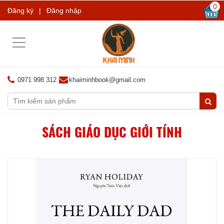
0
Đăng ký
|
Đăng nhập
Toggle
navigation
0971 998 312
khaiminhbook@gmail.com
SÁCH GIÁO DỤC GIỚI TÍNH