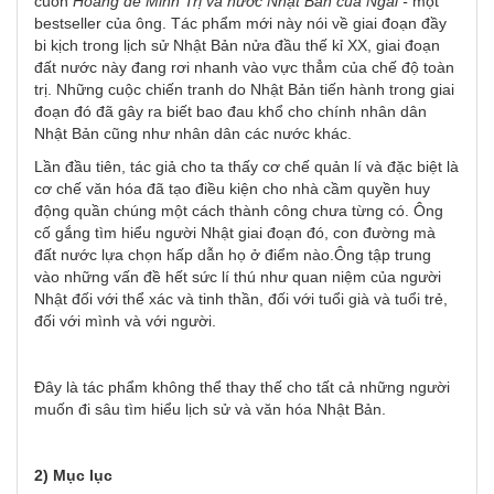
cuốn
Hoàng đế Minh Trị và nước Nhật Bản của Ngài -
một
bestseller của ông. Tác phẩm mới này nói về giai đoạn đầy
bi kịch trong lịch sử Nhật Bản nửa đầu thế kỉ XX, giai đoạn
đất nước này đang rơi nhanh vào vực thẳm của chế độ toàn
trị. Những cuộc chiến tranh do Nhật Bản tiến hành trong giai
đoạn đó đã gây ra biết bao đau khổ cho chính nhân dân
Nhật Bản cũng như nhân dân các nước khác.
Lần đầu tiên, tác giả cho ta thấy cơ chế quản lí và đặc biệt là
cơ chế văn hóa đã tạo điều kiện cho nhà cầm quyền huy
động quần chúng một cách thành công chưa từng có. Ông
cố gắng tìm hiểu người Nhật giai đoạn đó, con đường mà
đất nước lựa chọn hấp dẫn họ ở điểm nào.Ông tập trung
vào những vấn đề hết sức lí thú như quan niệm của người
Nhật đối với thể xác và tinh thần, đối với tuổi già và tuổi trẻ,
đối với mình và với người.
Đây là tác phẩm không thể thay thế cho tất cả những người
muốn đi sâu tìm hiểu lịch sử và văn hóa Nhật Bản.
2) Mục lục