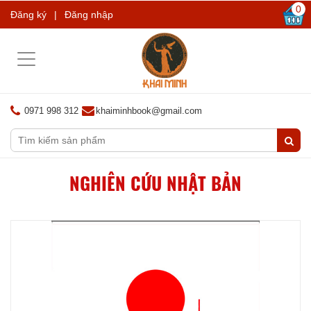
0
Đăng ký
|
Đăng nhập
Toggle
navigation
0971 998 312
khaiminhbook@gmail.com
NGHIÊN CỨU NHẬT BẢN