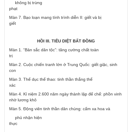
không bị trừng
phạt
Màn 7. Bạo loạn mang tính trình diễn II: giết và bị
giết
HỒI III. TIÊU DIỆT BẤT ĐỒNG
Màn 1. “Bản sắc dân tộc”: tăng cường chất toàn
trị
Màn 2. Cuộc chiến tranh lớn ở Trung Quốc: giết giặc, sinh
con
Màn 3. Thể dục thể thao: tinh thần thắng thể
xác
Màn 4. Kỉ niệm 2.600 năm ngày thành lập đế chế: phồn vinh
nhờ lương khô
Màn 5. Động viên tinh thần dân chúng: cấm xa hoa và
phủ nhận hiện
thực