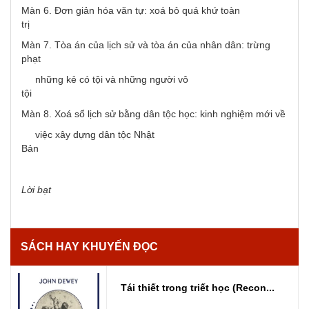
Màn 6. Đơn giản hóa văn tự: xoá bỏ quá khứ toàn
trị
Màn 7. Tòa án của lịch sử và tòa án của nhân dân: trừng
phạt
những kẻ có tội và những người vô
tội
Màn 8. Xoá sổ lịch sử bằng dân tộc học: kinh nghiệm mới về
việc xây dựng dân tộc Nhật
Bản
Lời bạt
SÁCH HAY KHUYẾN ĐỌC
Tái thiết trong triết học (Recon...