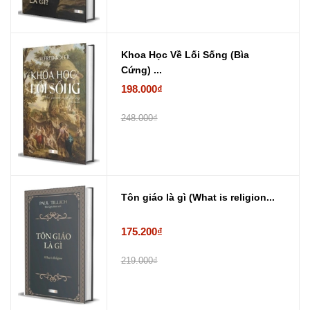
Khoa Học Về Lối Sống (Bìa
Cứng) ...
198.000₫
248.000₫
Tôn giáo là gì (What is religion...
175.200₫
219.000₫