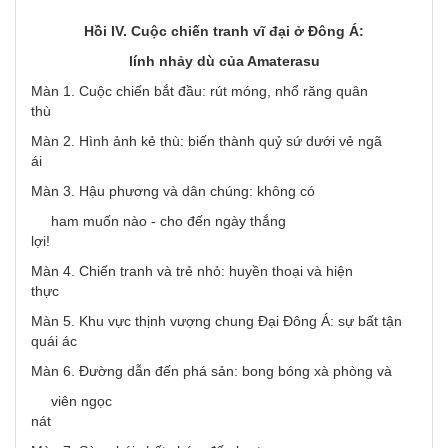
Hồi IV. Cuộc chiến tranh vĩ đại ở Đông Á:
lính nhảy dù của Amaterasu
Màn 1. Cuộc chiến bắt đầu: rút móng, nhổ răng quân
thù
Màn 2. Hình ảnh kẻ thù: biến thành quỷ sứ dưới vẻ ngã
ái
Màn 3. Hậu phương và dân chúng: không có
ham muốn nào - cho đến ngày thắng
lợi!
Màn 4. Chiến tranh và trẻ nhỏ: huyền thoại và hiện
thực
Màn 5. Khu vực thịnh vượng chung Đại Đông Á: sự bất tận
quái ác
Màn 6. Đường dẫn đến phá sản: bong bóng xà phòng và
viên ngọc
nát