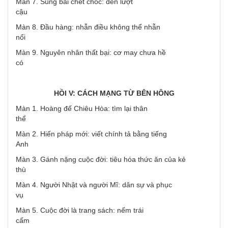
Màn 7. Sùng bái chết chóc: đến lượt
cậu
Màn 8. Đầu hàng: nhẫn điều không thể nhẫn
nổi
Màn 9. Nguyên nhân thất bại: cơ may chưa hề
có
HỒI V: CÁCH MẠNG TỪ BÊN HÔNG
Màn 1. Hoàng đế Chiêu Hòa: tìm lại thân
thể
Màn 2. Hiến pháp mới: viết chính tả bằng tiếng
Anh
Màn 3. Gánh nặng cuộc đời: tiêu hóa thức ăn của kẻ
thù
Màn 4. Người Nhật và người Mĩ: dân sự và phục
vụ
Màn 5. Cuộc đời là trang sách: nếm trái
cấm