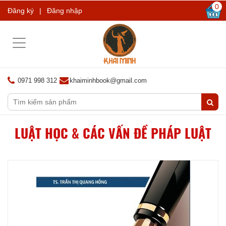
0
Đăng ký
|
Đăng nhập
Toggle
navigation
0971 998 312
khaiminhbook@gmail.com
LUẬT HỌC & CÁC VẤN ĐỀ PHÁP LUẬT