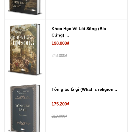
Khoa Học Về Lối Sống (Bìa
Cứng) ...
198.000₫
248.000₫
Tôn giáo là gì (What is religion...
175.200₫
219.000₫