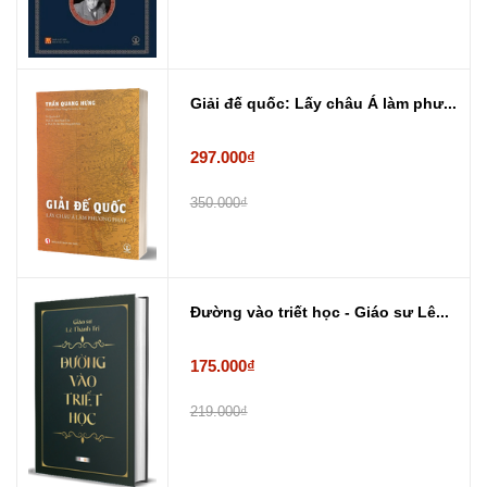
Giải đế quốc: Lấy châu Á làm phư...
297.000₫
350.000₫
Đường vào triết học - Giáo sư Lê...
175.000₫
219.000₫