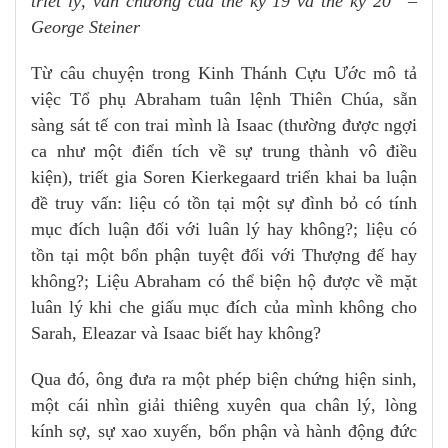
triết lý, văn chương của thế kỷ 19 và thế kỷ 20” –
George Steiner
Từ câu chuyện trong Kinh Thánh Cựu Ước mô tả
việc Tổ phụ Abraham tuân lệnh Thiên Chúa, sẵn
sàng sát tế con trai mình là Isaac (thường được ngợi
ca như một điển tích về sự trung thành vô điều
kiện), triết gia Soren Kierkegaard triển khai ba luận
đề truy vấn: liệu có tồn tại một sự đình bỏ có tính
mục đích luận đối với luân lý hay không?; liệu có
tồn tại một bổn phận tuyệt đối với Thượng đế hay
không?; Liệu Abraham có thể biện hộ được về mặt
luân lý khi che giấu mục đích của mình không cho
Sarah, Eleazar và Isaac biết hay không?
Qua đó, ông đưa ra một phép biện chứng hiện sinh,
một cái nhìn giải thiêng xuyên qua chân lý, lòng
kính sợ, sự xao xuyến, bổn phận và hành động đức