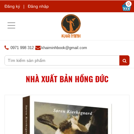
0
Đăng ký
|
Đăng nhập
Toggle
navigation
0971 998 312
khaiminhbook@gmail.com
NHÀ XUẤT BẢN HỒNG ĐỨC