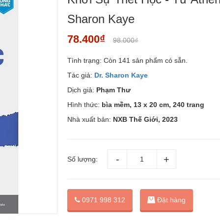
Sharon Kaye
78.400₫
98.000₫
Tình trạng:
Còn 141 sản phẩm có sẵn.
Tác giả:
Dr. Sharon Kaye
Dịch giả:
Phạm Thư
Hình thức:
bìa mềm, 13 x 20 cm, 240 trang
Nhà xuất bản:
NXB Thế Giới, 2023
Số lượng:
Đặt hàng
0971 998 312