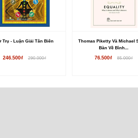
s Piketty Và Michael Sandel
Hiệu Ứng Đám Đông Trên T
Bàn Về Bình...
Thông Mạng...
76.500₫
Hết hàng
85.000₫