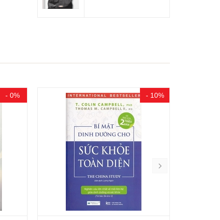
- 0%
- 10%