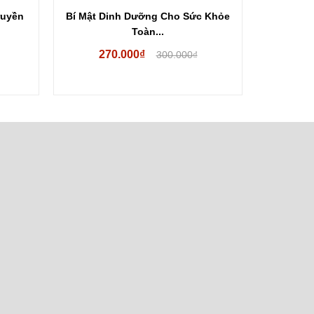
ruyền
Bí Mật Dinh Dưỡng Cho Sức Khỏe
Lịch Vạn 
Toàn...
270.000₫
25
300.000₫