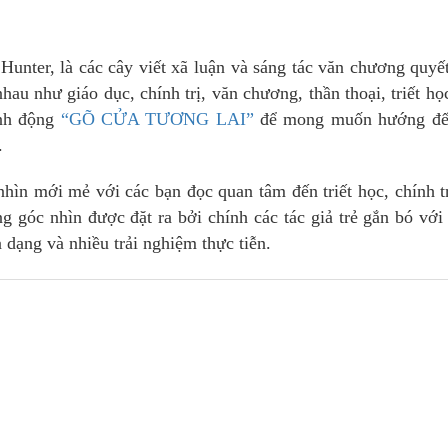
 Hunter, là các cây viết xã luận và sáng tác văn chương quyế
hau như giáo dục, chính trị, văn chương, thần thoại, triết họ
ành động
“GÕ CỬA TƯƠNG LAI”
để mong muốn hướng đế
.
ìn mới mẻ với các bạn đọc quan tâm đến triết học, chính tr
ng góc nhìn được đặt ra bởi chính các tác giả trẻ gắn bó vớ
dạng và nhiều trải nghiệm thực tiễn.