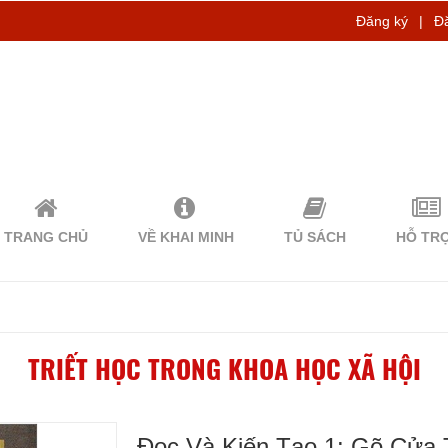
Đăng ký
|
Đ
TRANG CHỦ
VỀ KHAI MINH
TỦ SÁCH
HỖ TR
TRIẾT HỌC TRONG KHOA HỌC XÃ HỘI
Đọc Và Kiến Tạo 1: Gõ Cửa 