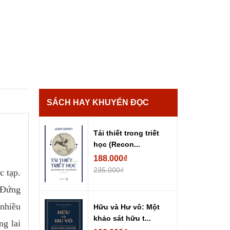
SÁCH HAY KHUYẾN ĐỌC
Tái thiết trong triết
học (Recon...
188.000₫
235.000₫
c tạp.
. Đứng
nhiều
Hữu và Hư vô: Một
khảo sát hữu t...
g lai