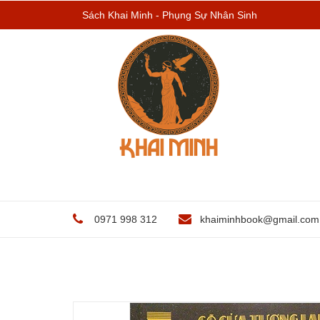
Sách Khai Minh - Phụng Sự Nhân Sinh
0971 998 312
khaiminhbook@gmail.com