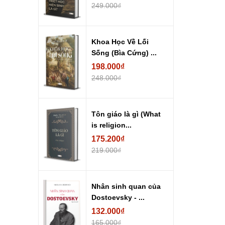
249.000₫
Khoa Học Về Lối
Sống (Bìa Cứng) ...
198.000₫
248.000₫
Tôn giáo là gì (What
is religion...
175.200₫
219.000₫
Nhân sinh quan của
Dostoevsky - ...
132.000₫
165.000₫