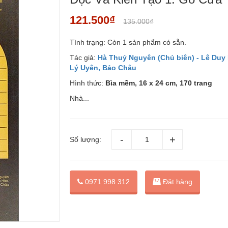
121.500₫
135.000₫
Tình trạng:
Còn 1 sản phẩm có sẵn.
Tác giả:
Hà Thuỷ Nguyên (Chủ biên) - Lê Duy
Lý Uyên, Bảo Châu
Hình thức:
Bìa mềm, 16 x 24 cm, 170 trang
Nhà...
Số lượng:
Đặt hàng
0971 998 312