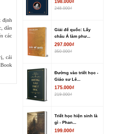
198.000₫
248.000₫
t định
c, dân
Giải đế quốc: Lấy
n các
châu Á làm phư...
297.000₫
350.000₫
ị, cải
i Book
Đường vào triết học -
Giáo sư Lê...
175.000₫
219.000₫
Triết học hiện sinh là
gì - Phan...
199.000₫