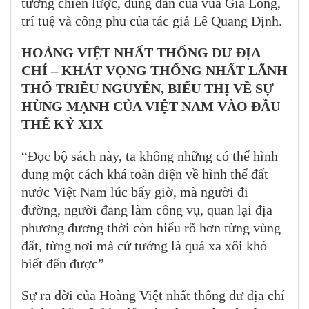
tưởng chiến lược, đúng đắn của vua Gia Long,
trí tuệ và công phu của tác giả Lê Quang Định.
HOÀNG VIỆT NHẤT THỐNG DƯ ĐỊA
CHÍ –
KHÁT VỌNG THỐNG NHẤT LÃNH
THỔ TRIỀU NGUYỄN,
BIỂU THỊ VỀ SỰ
HÙNG MẠNH CỦA VIỆT NAM VÀO ĐẦU
THẾ KỶ XIX
“Đọc bộ sách này, ta không những có thể hình
dung một cách khá toàn diện về hình thể đất
nước Việt Nam lúc bấy giờ, mà người đi
đường, người đang làm công vụ, quan lại địa
phương đương thời còn hiểu rõ hơn từng vùng
đất, từng nơi mà cứ tưởng là quá xa xôi khó
biết đến được”
Sự ra đời của Hoàng Việt nhất thống dư địa chí