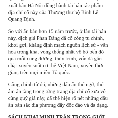
xuất bản Hà Nội đồng hành tái bản tác phẩm
địa chí cổ này của Thượng thư bộ Binh Lê
Quang Định.
So với ấn bản hơn 15 năm trước, ở lần tái bản
này, dịch giả Phan Đăng đã cố công tu chỉnh,
khơi gợi, khẳng định mạch nguồn lịch sử - văn
hóa trong khát vọng thống nhất vô bờ bến đó
qua mỗi cung đường, thủy trình, vốn đã gắn
chặt xuyên suốt cơ thể Việt Nam, xuyên thời
gian, trên mọi miền Tổ quốc.
Cũng chính từ đó, những dấu ấn thổ ngữ, thổ
âm ẩn tàng trong từng trang địa chí cổ xưa vô
cùng quý giá này, đã thể hiện rõ nét những dấu
ấn bản sắc địa phương đầy độc đáo và đa dạng.
SÁCH KHAI MINH TRÂN TRỌNG GIỚI