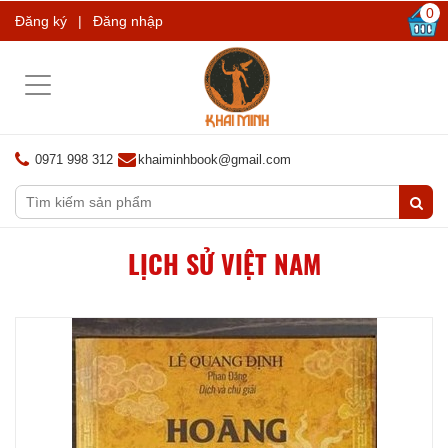
0
Đăng ký
|
Đăng nhập
Toggle
navigation
0971 998 312
khaiminhbook@gmail.com
LỊCH SỬ VIỆT NAM