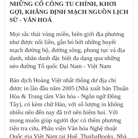
NHỮNG CỐ CÔNG TU CHỈNH, KHƠI
GỢI, KHẲNG ĐỊNH MẠCH NGUỒN LỊCH
SỬ - VĂN HOÁ
Mọi sắc thái vùng miền, biên giới địa phương
như được nối liền, gắn bó bởi những huyết
mạch đường bộ, đường sông, phong tục và địa
danh, nhân danh đặc biệt đa dạng qua những
nẻo đường Tổ quốc Đại Nam - Việt Nam
Bản dịch Hoàng Việt nhất thống dư địa chí
được in lần đầu năm 2005 (Nhà xuất bản Thuận
Hóa & Trung tâm Văn hóa - Ngôn ngữ Đông
Tây), có kèm chữ Hán, với số lượng in không
nhiều nên đến nay đã trở nên hiếm hoi. Với
mong muốn giúp người đọc có thêm phương
tiện tra cứu, Phân viện Văn hóa Nghệ thuật
Quốc gia Việt Nam tại Huế, ThaihaBooks, Nhà