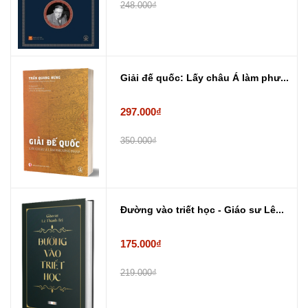
248.000₫
Giải đế quốc: Lấy châu Á làm phư...
297.000₫
350.000₫
Đường vào triết học - Giáo sư Lê...
175.000₫
219.000₫