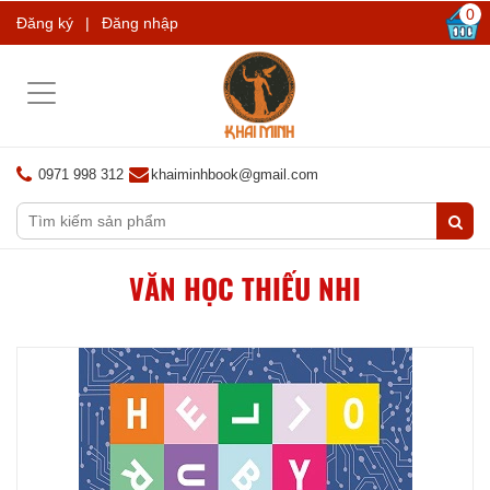
0
Đăng ký
|
Đăng nhập
Toggle
navigation
0971 998 312
khaiminhbook@gmail.com
VĂN HỌC THIẾU NHI