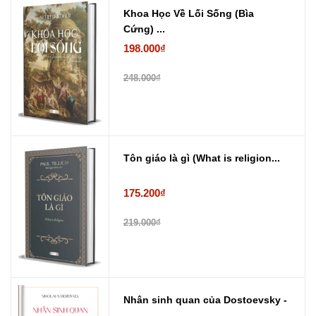
Khoa Học Về Lối Sống (Bìa
Cứng) ...
198.000₫
248.000₫
Tôn giáo là gì (What is religion...
175.200₫
219.000₫
Nhân sinh quan của Dostoevsky -
...