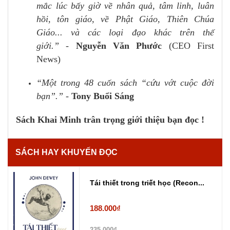
mắc lúc bấy giờ về nhân quả, tâm linh, luân
hồi, tôn giáo, về Phật Giáo, Thiên Chúa
Giáo... và các loại đạo khác trên thế
giới.”
-
Nguyễn Văn Phước
(CEO First
News)
“Một trong 48 cuốn sách “cứu vớt cuộc đời
bạn”.”
-
Tony Buổi Sáng
Sách Khai Minh trân trọng giới thiệu bạn đọc !
SÁCH HAY KHUYẾN ĐỌC
Tái thiết trong triết học (Recon...
188.000₫
235.000₫