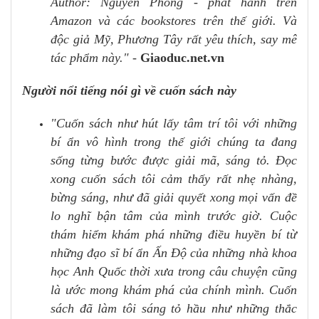
Author: Nguyên Phong - phát hành trên
Amazon và các bookstores trên thế giới. Và
độc giả Mỹ, Phương Tây rất yêu thích, say mê
tác phẩm này."
-
Giaoduc.net.vn
Người nổi tiếng nói gì về cuốn sách này
"Cuốn sách như hút lấy tâm trí tôi với những
bí ẩn vô hình trong thế giới chúng ta đang
sống từng bước được giải mã, sáng tỏ. Đọc
xong cuốn sách tôi cảm thấy rất nhẹ nhàng,
bừng sáng, như đã giải quyết xong mọi vấn đề
lo nghĩ bận tâm của mình trước giờ. Cuộc
thám hiểm khám phá những điều huyền bí từ
những đạo sĩ bí ẩn Ấn Độ của những nhà khoa
học Anh Quốc thời xưa trong câu chuyện cũng
là ước mong khám phá của chính mình. Cuốn
sách đã làm tôi sáng tỏ hầu như những thắc