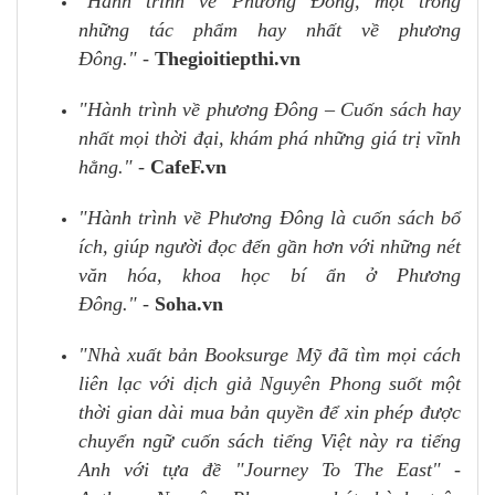
"Hành trình về Phương Đông, một trong
những tác phẩm hay nhất về phương
Đông."
-
Thegioitiepthi.vn
"Hành trình về phương Đông – Cuốn sách hay
nhất mọi thời đại, khám phá những giá trị vĩnh
hằng."
-
CafeF.vn
"Hành trình về Phương Đông là cuốn sách bổ
ích, giúp người đọc đến gần hơn với những nét
văn hóa, khoa học bí ẩn ở Phương
Đông."
-
Soha.vn
"Nhà xuất bản Booksurge Mỹ đã tìm mọi cách
liên lạc với dịch giả Nguyên Phong suốt một
thời gian dài mua bản quyền để xin phép được
chuyển ngữ cuốn sách tiếng Việt này ra tiếng
Anh với tựa đề "Journey To The East" -