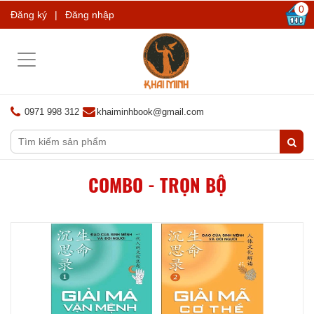
0
Đăng ký
|
Đăng nhập
Toggle
navigation
0971 998 312
khaiminhbook@gmail.com
COMBO - TRỌN BỘ