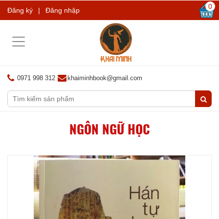
0
Đăng ký
|
Đăng nhập
Toggle
navigation
0971 998 312
khaiminhbook@gmail.com
NGÔN NGỮ HỌC