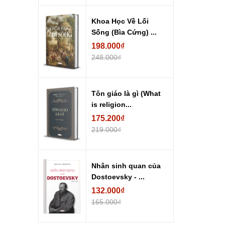
Khoa Học Về Lối
Sống (Bìa Cứng) ...
198.000₫
248.000₫
Tôn giáo là gì (What
is religion...
175.200₫
219.000₫
Nhân sinh quan của
Dostoevsky - ...
132.000₫
165.000₫