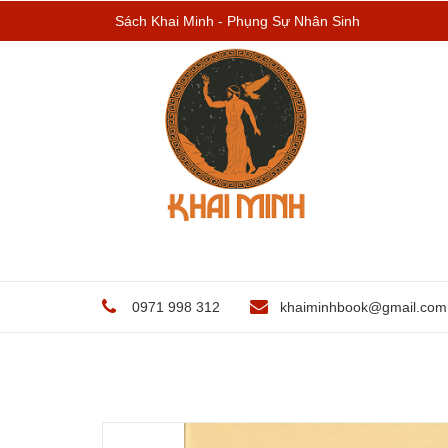
Sách Khai Minh - Phụng Sự Nhân Sinh
0971 998 312
khaiminhbook@gmail.com