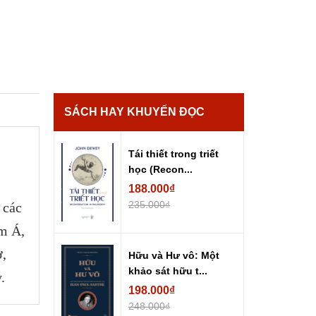
SÁCH HAY KHUYẾN ĐỌC
Tái thiết trong triết
học (Recon...
188.000₫
235.000₫
 các
am Á,
ở,
Hữu và Hư vô: Một
khảo sát hữu t...
.
198.000₫
248.000₫