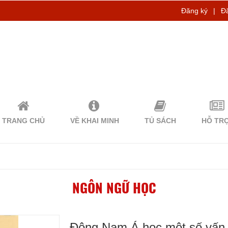
Đăng ký
|
Đ
TRANG CHỦ
VỀ KHAI MINH
TỦ SÁCH
HỖ TR
NGÔN NGỮ HỌC
Đông Nam Á học một số vấn 