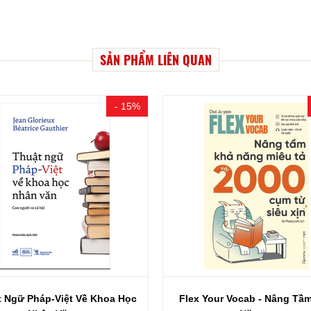
SẢN PHẨM LIÊN QUAN
- 15%
 Your Vocab - Nâng Tầm Khả
Tiếng Việt - Từ Lời Ăn Tiếng 