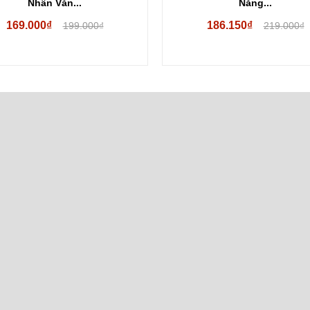
Năng...
186.150₫
148.750₫
219.000₫
175.000₫