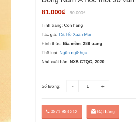
81.000₫
90.000₫
Tình trạng:
Còn hàng
Tác giả:
TS. Hồ Xuân Mai
Hình thức:
Bìa mềm, 288 trang
Thể loại:
Ngôn ngữ học
Nhà xuất bản:
NXB CTQG, 2020
Số lượng:
Đặt hàng
0971 998 312