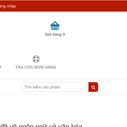
ăng nhập
Giỏ hàng
0
Ợ
TRA CỨU ĐƠN HÀNG
đề về ngôn ngữ và văn hóa