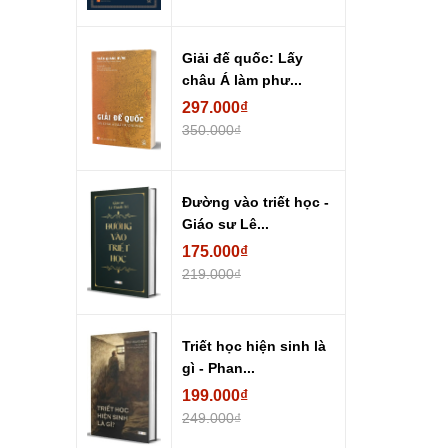
Giải đế quốc: Lấy
châu Á làm phư...
297.000₫
350.000₫
Đường vào triết học -
Giáo sư Lê...
175.000₫
219.000₫
Triết học hiện sinh là
gì - Phan...
199.000₫
249.000₫