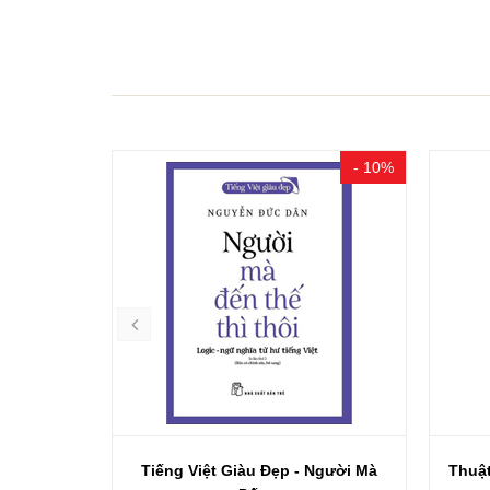
- 10%
- 15%
Người Mà
Thuật Ngữ Pháp-Việt Về Khoa Học
Flex