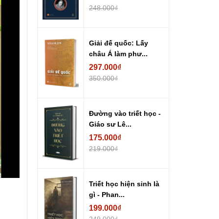
248.000₫
Giải đế quốc: Lấy
châu Á làm phư...
297.000₫
350.000₫
Đường vào triết học -
Giáo sư Lê...
175.000₫
219.000₫
Triết học hiện sinh là
gì - Phan...
199.000₫