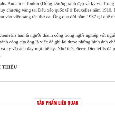
ale: Annam – Tonkin (Đông Dương xinh đẹp và kỳ vĩ: Trung
huy chương vàng tại Đấu xảo quốc tế ở Bruxelles năm 1910.
ian vào việc sáng tác thơ ca. Ông qua đời năm 1937 tại quê n
ieulefils hẳn là người thành công trong nghề nghiệp với ngu
thành công của ông là việc đã ghi lại được những hình ảnh ch
à kỳ vĩ cách đây một thế kỷ. Như thế, Pierre Dieulefils đã 
.
 THIỆU
SẢN PHẨM LIÊN QUAN