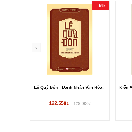
- 15%
- 5%
g chiến
Lê Quý Đôn - Danh Nhân Văn Hóa...
Kiến V
122.550₫
.000₫
129.000₫