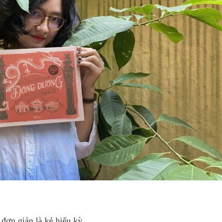
đơn giản là kẻ hiếu kỳ.