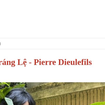
N
ráng Lệ
-
Pierre Dieulefils