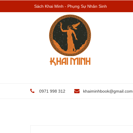
Sách Khai Minh - Phụng Sự Nhân Sinh
0971 998 312
khaiminhbook@gmail.com