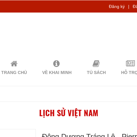
Đăng ký
|
Đ
TRANG CHỦ
VỀ KHAI MINH
TỦ SÁCH
HỖ TR
LỊCH SỬ VIỆT NAM
Đông Dương Tráng Lệ - Pierre