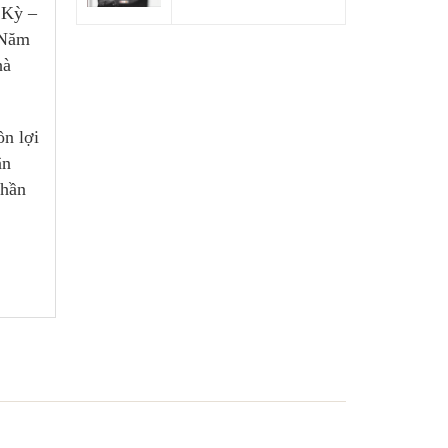
 Kỳ –
 Năm
hà
ồn lợi
ân
phần