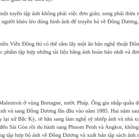
một tuyển tập ảnh không phải việc đơn giản; song phải thừa 
y, người khéo léo dùng hình ảnh để truyền bá về Đông Dương,
miền Viễn Đông thì có thể sắm lấy một ấn bản nghệ thuật Đô
tác phẩm tập hợp những tài liệu bằng ảnh hoàn hảo nhất và đư
g Malestroit ở vùng Bretagne, nước Pháp. Ông gia nhập quân đ
inh và sang Đông Dương lần đầu vào năm 1885. Hai năm sau
y lại xứ Bắc Kỳ, rẽ hẳn sang làm nghệ sỹ nhiếp ảnh và nhà x
đến Sài Gòn rồi du hành sang Phnom Penh và Angkor, không
ông tập hợp bộ ảnh về Đông Dương và xuất bản tập sách ảnh