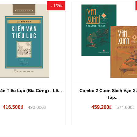
- 15%
ăn Tiểu Lục (Bìa Cứng) - Lê...
Combo 2 Cuốn Sách Vạn Xu
Tập...
416.500₫
459.200₫
490.000₫
574.000₫