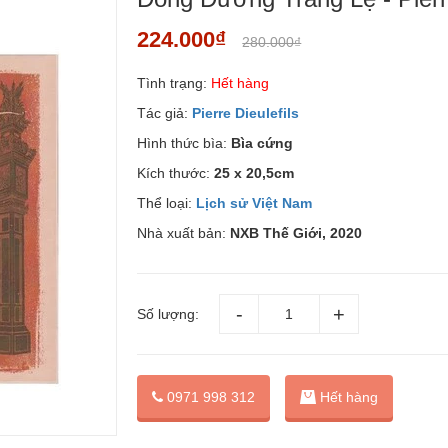
224.000₫
280.000₫
Tình trạng:
Hết hàng
Tác giả:
Pierre Dieulefils
Hình thức bìa:
Bìa cứng
Kích thước:
25 x 20,5cm
Thể loại:
Lịch sử Việt Nam
Nhà xuất bản:
NXB Thế Giới, 2020
Số lượng:
0971 998 312
Hết hàng