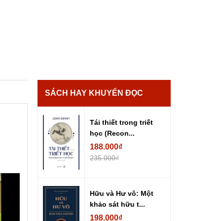
SÁCH HAY KHUYẾN ĐỌC
Tái thiết trong triết
học (Recon...
188.000₫
235.000₫
Hữu và Hư vô: Một
khảo sát hữu t...
198.000₫