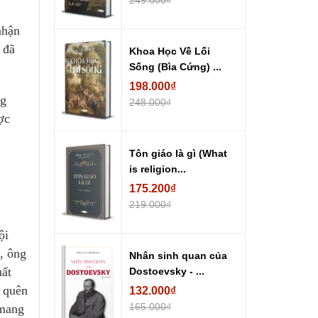
249.000₫
nhận
 đã
Khoa Học Về Lối
Sống (Bìa Cứng) ...
198.000₫
ng
248.000₫
ợc
Tôn giáo là gì (What
is religion...
175.200₫
219.000₫
ội
, ông
Nhân sinh quan của
uất
Dostoevsky - ...
 quên
132.000₫
165.000₫
 mang