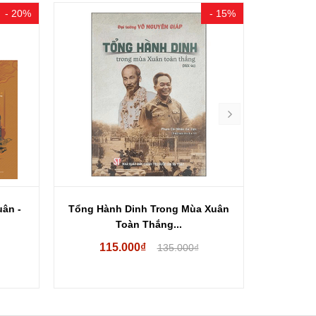
- 20%
- 15%
ân -
Tổng Hành Dinh Trong Mùa Xuân
Huyền t
Toàn Thắng...
115.000₫
14
135.000₫