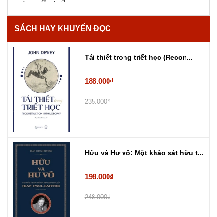
SÁCH HAY KHUYẾN ĐỌC
Tái thiết trong triết học (Recon...
188.000₫
235.000₫
Hữu và Hư vô: Một khảo sát hữu t...
198.000₫
248.000₫