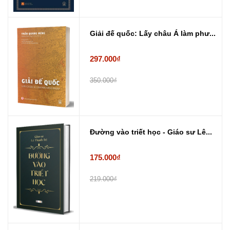
Giải đế quốc: Lấy châu Á làm phư...
297.000₫
350.000₫
Đường vào triết học - Giáo sư Lê...
175.000₫
219.000₫