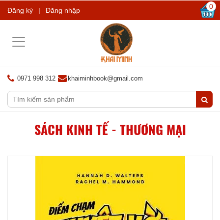
0
Đăng ký
|
Đăng nhập
Toggle
navigation
0971 998 312
khaiminhbook@gmail.com
SÁCH KINH TẾ - THƯƠNG MẠI