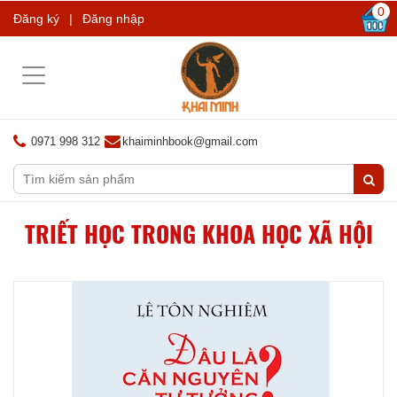
0
Đăng ký
|
Đăng nhập
Toggle
navigation
0971 998 312
khaiminhbook@gmail.com
TRIẾT HỌC TRONG KHOA HỌC XÃ HỘI