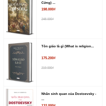
Cứng) ...
198.000₫
248.000₫
Tôn giáo là gì (What is religion...
175.200₫
219.000₫
Nhân sinh quan của Dostoevsky -
...
132.000₫