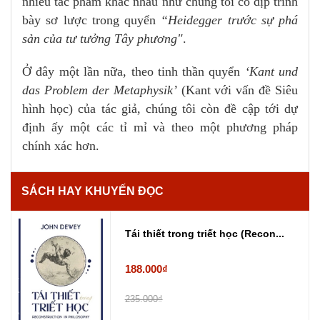
nhiều tác phẩm khác nhau như chúng tôi có dịp trình
bày sơ lược trong quyển
“Heidegger trước sự phá
sản của tư tưởng Tây phương"
.
Ở đây một lần nữa, theo tinh thần quyển
‘Kant und
das Problem der Metaphysik’
(Kant với vấn đề Siêu
hình học) của tác giả, chúng tôi còn đề cập tới dự
định ấy một các tỉ mỉ và theo một phương pháp
chính xác hơn.
SÁCH HAY KHUYẾN ĐỌC
Tái thiết trong triết học (Recon...
188.000₫
235.000₫