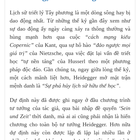
Lịch sử triết lý Tây phương là một dòng sông hay bị
dao động nhất. Từ những thế kỷ gần đây xem như
sự dao động ấy ngày càng xảy ra thông thường và
hùng mạnh hơn qua cuộc
“cách mạng kiểu
Copernic”
của Kant, qua sự hô hào
“đảo ngược mọi
giá trị”
của Nietzsche, qua việc đặt lại vấn đề triết
học “tự nền tảng” của Husserl theo một phương
pháp độc đáo. Gần chúng ta, ngay giữa lòng thế kỷ,
một cách mãnh liệt hơn, Heidegger mở mặt trận
mệnh danh là
“Sự phá hủy lịch sử hữu thể học”
.
Dự định này đã được ghi ngay ở đầu chương trình
tư tưởng của tác giả, qua bài nhập đề quyển
‘Sein
und Zeit’
thời danh, mà ai ai cũng phải nhận là hiến
chương cho toàn bộ tư tưởng Heidegger. Hơn nữa
dự định này còn được lặp đi lặp lại nhiều lần ở