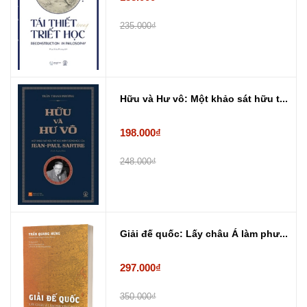
235.000₫
Hữu và Hư vô: Một khảo sát hữu t...
198.000₫
248.000₫
Giải đế quốc: Lấy châu Á làm phư...
297.000₫
350.000₫