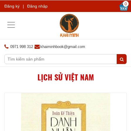
0
Đăng ký
|
Đăng nhập
Toggle
navigation
0971 998 312
khaiminhbook@gmail.com
LỊCH SỬ VIỆT NAM