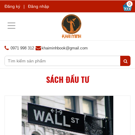
0
Đăng ký
|
Đăng nhập
Toggle
navigation
0971 998 312
khaiminhbook@gmail.com
SÁCH ĐẦU TƯ