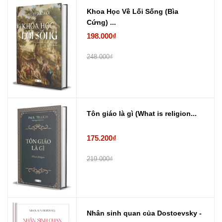
Khoa Học Về Lối Sống (Bìa
Cứng) ...
198.000₫
248.000₫
Tôn giáo là gì (What is religion...
175.200₫
219.000₫
Nhân sinh quan của Dostoevsky -