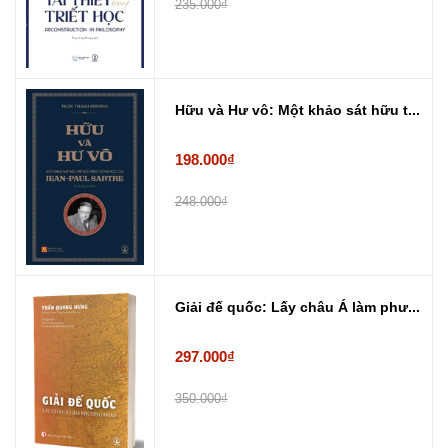
235.000₫
Hữu và Hư vô: Một khảo sát hữu t...
198.000₫
248.000₫
Giải đế quốc: Lấy châu Á làm phư...
297.000₫
350.000₫