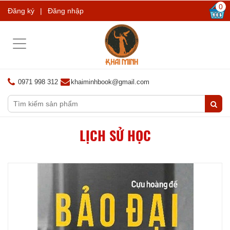
0
Đăng ký
|
Đăng nhập
Toggle
navigation
0971 998 312
khaiminhbook@gmail.com
LỊCH SỬ HỌC