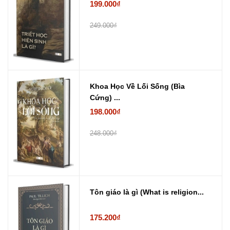
199.000₫
249.000₫
Khoa Học Về Lối Sống (Bìa
Cứng) ...
198.000₫
248.000₫
Tôn giáo là gì (What is religion...
175.200₫