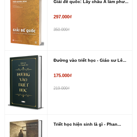
Giải đế quốc: Lấy châu Á làm phư...
297.000₫
350.000₫
Đường vào triết học - Giáo sư Lê...
175.000₫
219.000₫
Triết học hiện sinh là gì - Phan...