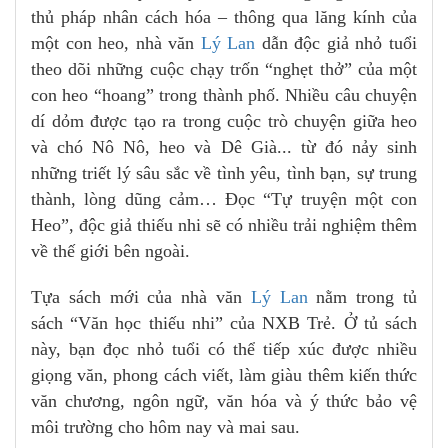
thủ pháp nhân cách hóa – thông qua lăng kính của
một con heo, nhà văn
Lý Lan
dẫn độc giả nhỏ tuổi
theo dõi những cuộc chạy trốn “nghẹt thở” của một
con heo “hoang” trong thành phố. Nhiều câu chuyện
dí dỏm được tạo ra trong cuộc trò chuyện giữa heo
và chó Nô Nô, heo và Dê Già... từ đó nảy sinh
những triết lý sâu sắc về tình yêu, tình bạn, sự trung
thành, lòng dũng cảm… Đọc “Tự truyện một con
Heo”, độc giả thiếu nhi sẽ có nhiều trải nghiệm thêm
về thế giới bên ngoài.
Tựa sách mới của nhà văn
Lý Lan
nằm trong tủ
sách “Văn học thiếu nhi” của NXB Trẻ. Ở tủ sách
này, bạn đọc nhỏ tuổi có thể tiếp xúc được nhiều
giọng văn, phong cách viết, làm giàu thêm kiến thức
văn chương, ngôn ngữ, văn hóa và ý thức bảo vệ
môi trường cho hôm nay và mai sau.