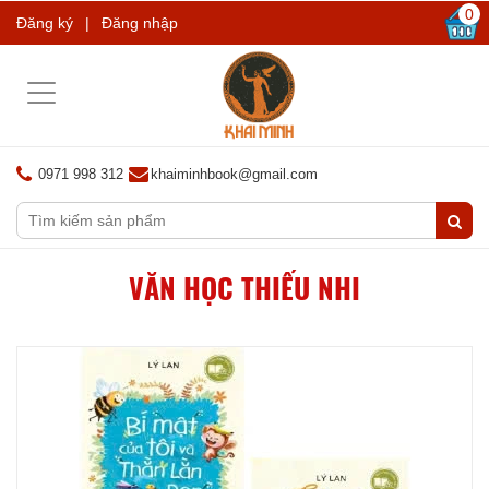
0
Đăng ký
|
Đăng nhập
Toggle
navigation
0971 998 312
khaiminhbook@gmail.com
VĂN HỌC THIẾU NHI