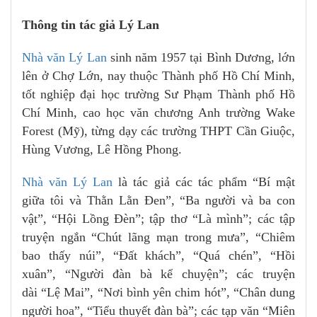
Thông tin tác giả Lý Lan
Nhà văn Lý Lan
sinh năm 1957 tại Bình Dương, lớn
lên ở Chợ Lớn, nay thuộc Thành phố Hồ Chí Minh,
tốt nghiệp đại học trường Sư Phạm Thành phố Hồ
Chí Minh, cao học văn chương Anh trường Wake
Forest (Mỹ), từng dạy các trường THPT Cần Giuộc,
Hùng Vương, Lê Hồng Phong.
Nhà văn Lý Lan
là tác giả các tác phẩm “Bí mật
giữa tôi và Thằn Lằn Đen”, “Ba người và ba con
vật”, “Hội Lồng Đèn”; tập thơ “Là mình”; các tập
truyện ngắn “Chút lãng mạn trong mưa”, “Chiêm
bao thấy núi”, “Đất khách”, “Quá chén”, “Hồi
xuân”, “Người đàn bà kể chuyện”; các truyện
dài “Lệ Mai”, “Nơi bình yên chim hót”, “Chân dung
người hoa”, “Tiểu thuyết đàn bà”; các tạp văn “Miên