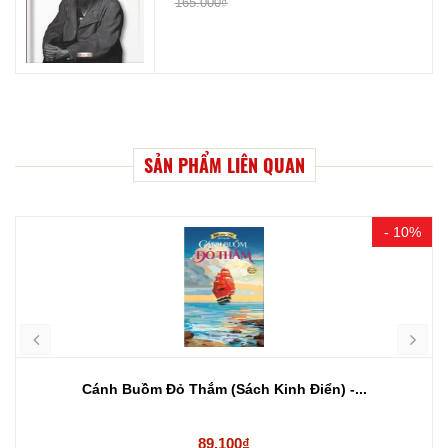
165.000₫
SẢN PHẨM LIÊN QUAN
- 10%
Cánh Buồm Đỏ Thắm (Sách Kinh Điển) -...
89.100₫