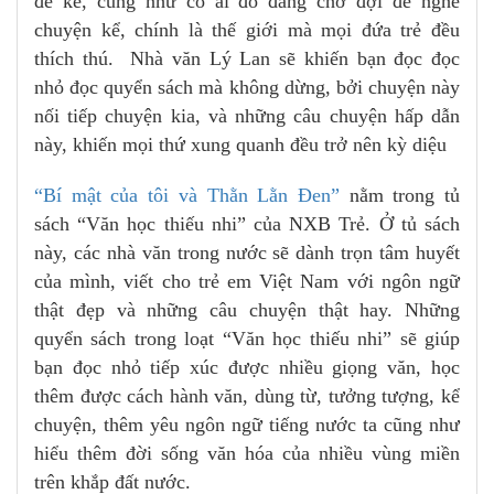
để kể, cũng như có ai đó đang chờ đợi để nghe
chuyện kể, chính là thế giới mà mọi đứa trẻ đều
thích thú. Nhà văn Lý Lan sẽ khiến bạn đọc đọc
nhỏ đọc quyển sách mà không dừng, bởi chuyện này
nối tiếp chuyện kia, và những câu chuyện hấp dẫn
này, khiến mọi thứ xung quanh đều trở nên kỳ diệu
“Bí mật của tôi và Thằn Lằn Đen”
nằm trong tủ
sách “Văn học thiếu nhi” của NXB Trẻ. Ở tủ sách
này, các nhà văn trong nước sẽ dành trọn tâm huyết
của mình, viết cho trẻ em Việt Nam với ngôn ngữ
thật đẹp và những câu chuyện thật hay. Những
quyển sách trong loạt “Văn học thiếu nhi” sẽ giúp
bạn đọc nhỏ tiếp xúc được nhiều giọng văn, học
thêm được cách hành văn, dùng từ, tưởng tượng, kể
chuyện, thêm yêu ngôn ngữ tiếng nước ta cũng như
hiểu thêm đời sống văn hóa của nhiều vùng miền
trên khắp đất nước.