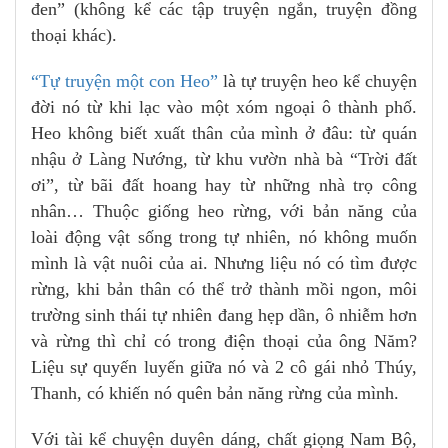
đen” (không kể các tập truyện ngắn, truyện đồng
thoại khác).
“Tự truyện một con Heo”
là tự truyện heo kể chuyện
đời nó từ khi lạc vào một xóm ngoại ô thành phố.
Heo không biết xuất thân của mình ở đâu: từ quán
nhậu ở Làng Nướng, từ khu vườn nhà bà “Trời đất
ơi”, từ bãi đất hoang hay từ những nhà trọ công
nhân… Thuộc giống heo rừng, với bản năng của
loài động vật sống trong tự nhiên, nó không muốn
mình là vật nuôi của ai. Nhưng liệu nó có tìm được
rừng, khi bản thân có thể trở thành mồi ngon, môi
trường sinh thái tự nhiên đang hẹp dần, ô nhiễm hơn
và rừng thì chỉ có trong điện thoại của ông Năm?
Liệu sự quyến luyến giữa nó và 2 cô gái nhỏ Thúy,
Thanh, có khiến nó quên bản năng rừng của mình.
Với tài kể chuyện duyên dáng, chất giọng Nam Bộ,