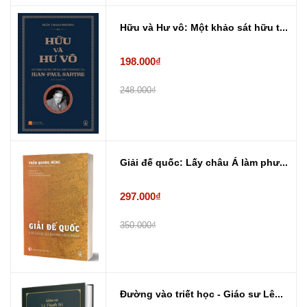
Hữu và Hư vô: Một khảo sát hữu t...
198.000₫
248.000₫
Giải đế quốc: Lấy châu Á làm phư...
297.000₫
350.000₫
Đường vào triết học - Giáo sư Lê...