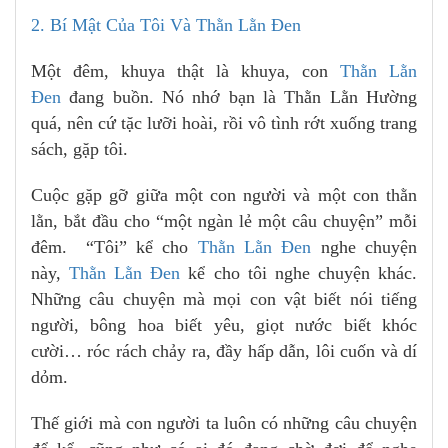
2. Bí Mật Của Tôi Và Thằn Lằn Đen
Một đêm, khuya thật là khuya, con
Thằn Lằn
Đen
đang buồn. Nó nhớ bạn là Thằn Lằn Hường
quá, nên cứ tặc lưỡi hoài, rồi vô tình rớt xuống trang
sách, gặp tôi.
Cuộc gặp gỡ giữa một con người và một con thằn
lằn, bắt đầu cho “một ngàn lẻ một câu chuyện” mỗi
đêm. “Tôi” kể cho
Thằn Lằn Đen
nghe chuyện
này,
Thằn Lằn Đen
kể cho tôi nghe chuyện khác.
Những câu chuyện mà mọi con vật biết nói tiếng
người, bông hoa biết yêu, giọt nước biết khóc
cười… róc rách chảy ra, đầy hấp dẫn, lôi cuốn và dí
dỏm.
Thế giới mà con người ta luôn có những câu chuyện