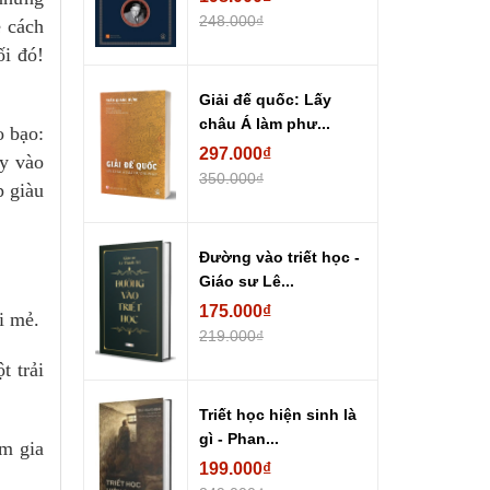
248.000₫
ề cách
ối đó!
Giải đế quốc: Lấy
châu Á làm phư...
 bạo:
297.000₫
ay vào
350.000₫
p giàu
Đường vào triết học -
Giáo sư Lê...
175.000₫
i mẻ.
219.000₫
t trải
Triết học hiện sinh là
gì - Phan...
am gia
199.000₫