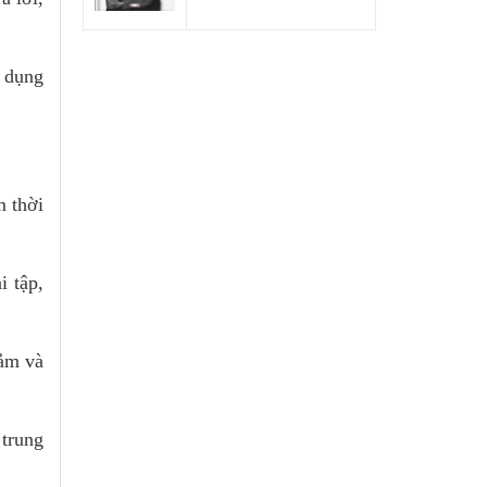
p dụng
m thời
i tập,
cảm và
 trung