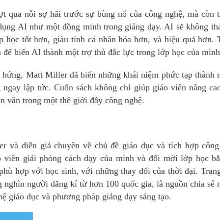
ợt qua nỗi sợ hãi trước sự bùng nổ của công nghệ, mà còn 
dụng AI như một đồng minh trong giảng dạy. AI sẽ không th
ớp học tốt hơn, giàu tính cá nhân hóa hơn, và hiệu quả hơn. 
 để biến AI thành một trợ thủ đắc lực trong lớp học của mình
 hứng, Matt Miller đã biến những khái niệm phức tạp thành
g ngay lập tức. Cuốn sách không chỉ giúp giáo viên nâng ca
n văn trong một thế giới đầy công nghệ.
ger và diễn giả chuyên về chủ đề giáo dục và tích hợp côn
o viên giải phóng cách dạy của mình và đổi mới lớp học b
 phù hợp với học sinh, với những thay đổi của thời đại. Tran
 nghìn người đăng kí từ hơn 100 quốc gia, là nguồn chia sẻ
hệ giáo dục và phương pháp giảng dạy sáng tạo.