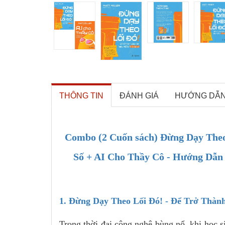
THÔNG TIN
ĐÁNH GIÁ
HƯỚNG DẪ
Combo (2 Cuốn sách) Đừng Dạy Theo 
Số + AI Cho Thầy Cô - Hướng Dẫ
1. Đừng Dạy Theo Lối Đó! - Để Trở Thàn
Trong thời đại công nghệ bùng nổ, khi học s