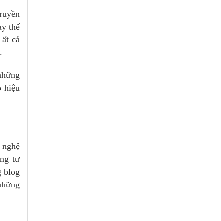
truyền
ay thế
Tất cả
.
 những
o hiệu
g nghệ
ằng tư
g blog
 những