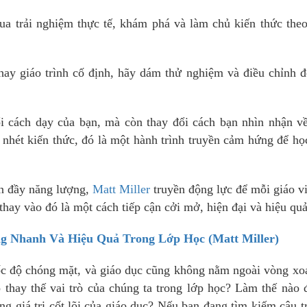
ua trải nghiệm thực tế, khám phá và làm chủ kiến thức the
hay giáo trình cố định, hãy dám thử nghiệm và điều chỉnh 
i cách dạy của bạn, mà còn thay đổi cách bạn nhìn nhận v
i nhét kiến thức, đó là một hành trình truyền cảm hứng để họ
àn đầy năng lượng,
Matt Miller
truyền động lực để mỗi giáo v
 thay vào đó là một cách tiếp cận cởi mở, hiện đại và hiệu qu
g Nhanh Và Hiệu Quả Trong Lớp Học (Matt Miller)
 tốc độ chóng mặt, và giáo dục cũng không nằm ngoài vòng xo
ó thay thế vai trò của chúng ta trong lớp học? Làm thế nào 
 giá trị cốt lõi của giáo dục? Nếu bạn đang tìm kiếm câu tr