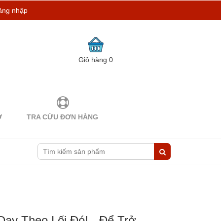
ăng nhập
Giỏ hàng
0
Ợ
TRA CỨU ĐƠN HÀNG
ạy Theo Lối Đó! - Để Trở