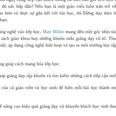
 đủ sức hấp dẫn? Nếu bạn là một giáo viên luôn trăn trở v
ạo hơn và thực sự gắn kết với bài học, thì Đừng dạy theo l
 bạn.
công nghệ vào lớp học,
Matt Miller
mang đến một góc nhìn táo
ào sách giáo khoa hay những khuôn mẫu giảng dạy cũ kĩ. Th
iệt, áp dụng công nghệ linh hoạt và tạo ra môi trường học tậ
ọng giúp cách mạng hóa lớp học:
áp giảng dạy rập khuôn và tìm kiếm những cách tiếp cận mớ
 của cả giáo viên và học sinh để biến mỗi bài học thành mộ
ể nâng cao hiệu quả giảng dạy và khuyến khích học sinh th