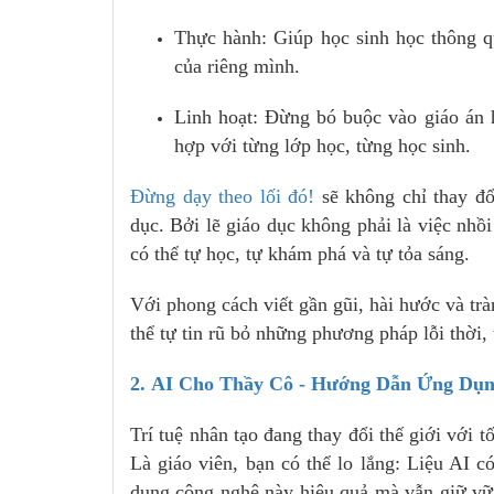
Thực hành: Giúp học sinh học thông q
của riêng mình.
Linh hoạt: Đừng bó buộc vào giáo án 
hợp với từng lớp học, từng học sinh.
Đừng dạy theo lối đó!
sẽ không chỉ thay đổ
dục. Bởi lẽ giáo dục không phải là việc nhồ
có thể tự học, tự khám phá và tự tỏa sáng.
Với phong cách viết gần gũi, hài hước và tr
thể tự tin rũ bỏ những phương pháp lỗi thời,
2. AI Cho Thầy Cô - Hướng Dẫn Ứng Dụn
Trí tuệ nhân tạo đang thay đổi thế giới với
Là giáo viên, bạn có thể lo lắng: Liệu AI c
dụng công nghệ này hiệu quả mà vẫn giữ vững