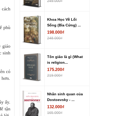
249.000₫
o cách
Khoa Học Về Lối
Sống (Bìa Cứng) ...
để phù
198.000₫
248.000₫
ề giáo
c sinh
Tôn giáo là gì (What
is religion...
175.200₫
iên có
219.000₫
ả hơn.
Nhân sinh quan của
Dostoevsky - ...
áy ấy.
132.000₫
để tận
165.000₫
ả lời,