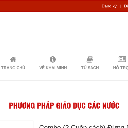
Đăng ký
|
Đ
TRANG CHỦ
VỀ KHAI MINH
TỦ SÁCH
HỖ TR
PHƯƠNG PHÁP GIÁO DỤC CÁC NƯỚC
Combo (2 Cuốn sách) Đừng D