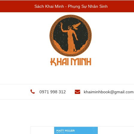
Sách Khai Minh - Phụng Sự Nhân Sinh
0971 998 312
khaiminhbook@gmail.com