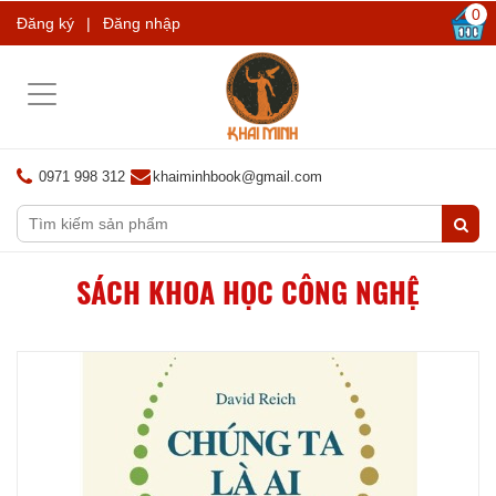
0
Đăng ký
|
Đăng nhập
Toggle
navigation
0971 998 312
khaiminhbook@gmail.com
SÁCH KHOA HỌC CÔNG NGHỆ