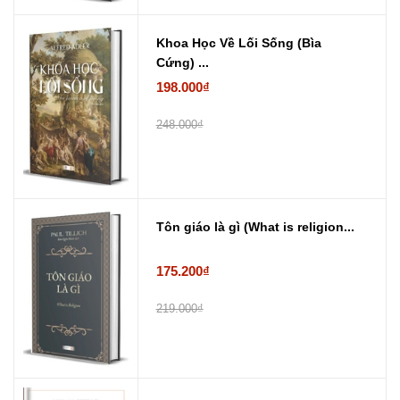
Khoa Học Về Lối Sống (Bìa
Cứng) ...
198.000₫
248.000₫
Tôn giáo là gì (What is religion...
175.200₫
219.000₫