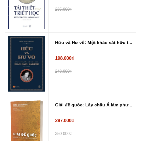
235.000₫
Hữu và Hư vô: Một khảo sát hữu t...
198.000₫
248.000₫
Giải đế quốc: Lấy châu Á làm phư...
297.000₫
350.000₫