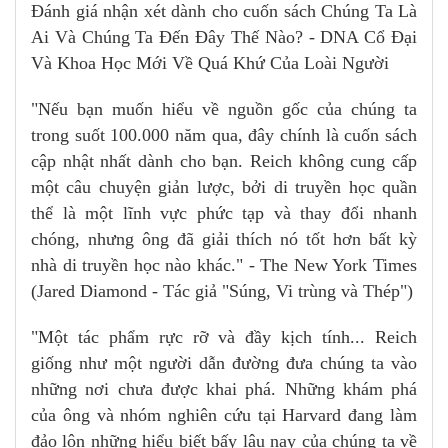
Đánh giá nhận xét dành cho cuốn sách Chúng Ta Là
Ai Và Chúng Ta Đến Đây Thế Nào? - DNA Cổ Đại
Và Khoa Học Mới Về Quá Khứ Của Loài Người
"Nếu bạn muốn hiểu về nguồn gốc của chúng ta
trong suốt 100.000 năm qua, đây chính là cuốn sách
cập nhật nhất dành cho bạn. Reich không cung cấp
một câu chuyện giản lược, bởi di truyền học quần
thể là một lĩnh vực phức tạp và thay đổi nhanh
chóng, nhưng ông đã giải thích nó tốt hơn bất kỳ
nhà di truyền học nào khác." - The New York Times
(Jared Diamond - Tác giả "Súng, Vi trùng và Thép")
"Một tác phẩm rực rỡ và đầy kịch tính... Reich
giống như một người dẫn đường đưa chúng ta vào
những nơi chưa được khai phá. Những khám phá
của ông và nhóm nghiên cứu tại Harvard đang làm
đảo lộn những hiểu biết bấy lâu nay của chúng ta về