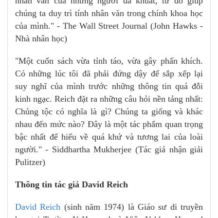
nhân văn của những người đã khuất, từ đó giúp
chúng ta duy trì tính nhân văn trong chính khoa học
của mình." - The Wall Street Journal (John Hawks -
Nhà nhân học)
"Một cuốn sách vừa tỉnh táo, vừa gây phấn khích.
Có những lúc tôi đã phải đứng dậy để sắp xếp lại
suy nghĩ của mình trước những thông tin quá đỗi
kinh ngạc. Reich đặt ra những câu hỏi nền tảng nhất:
Chủng tộc có nghĩa là gì? Chúng ta giống và khác
nhau đến mức nào? Đây là một tác phẩm quan trọng
bậc nhất để hiểu về quá khứ và tương lai của loài
người." - Siddhartha Mukherjee (Tác giả nhận giải
Pulitzer)
Thông tin tác giả David Reich
David Reich
(sinh năm 1974) là Giáo sư di truyền