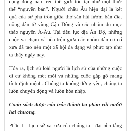
cộng đồng nào trên thế giới tồn tại như một thực
thể “nguyên bản”. Người châu Âu hiện đại là kết
quả của sự pha trộn giữa thợ săn hái lượm bản địa,
nông dân từ vùng Cận Đông và các nhóm du mục
thảo nguyên Á-Âu. Tại tiểu lục địa Ấn Độ, những
cuộc va chạm và hòa trộn giữa các nhóm dân cư cổ
xưa đã tạo nên một xã hội đa dạng và phức tạp như
ta thấy ngày nay.
Hóa ra, lịch sử loài người là lịch sử của những cuộc
di cư không mệt mỏi và những cuộc gặp gỡ mang
tính định mệnh. Chúng ta không đứng yên; chúng ta
luôn chuyển động và luôn hòa nhập.
Cuốn sách được cấu trúc thành ba phần với mười
hai chương.
Phần I - Lịch sử xa xưa của chúng ta - đặt nền tảng