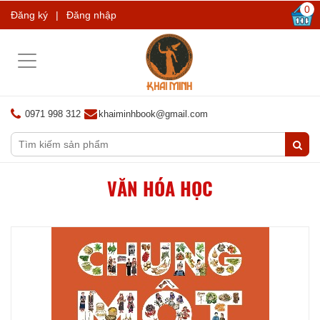
0
Đăng ký
|
Đăng nhập
Toggle
navigation
0971 998 312
khaiminhbook@gmail.com
VĂN HÓA HỌC