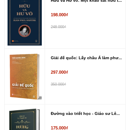
Hữu và Hư vô: Một khảo sát hữu t...
198.000₫
248.000₫
Giải đế quốc: Lấy châu Á làm phư...
297.000₫
350.000₫
Đường vào triết học - Giáo sư Lê...
175.000₫