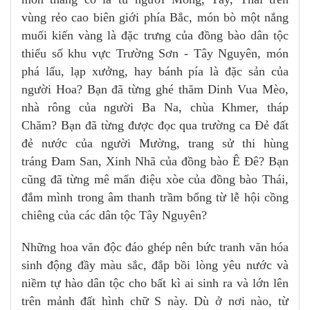
vùng rẻo cao biên giới phía Bắc, món bò một nắng
muối kiến vàng là đặc trưng của đồng bào dân tộc
thiểu số khu vực Trường Sơn - Tây Nguyên, món
phá lấu, lạp xưởng, hay bánh pía là đặc sản của
người Hoa? Bạn đã từng ghé thăm Dinh Vua Mèo,
nhà rông của người Ba Na, chùa Khmer, tháp
Chăm? Bạn đã từng được đọc qua trường ca Đẻ đất
đẻ nước của người Mường, trang sử thi hùng
tráng Đam San, Xinh Nhã của đồng bào Ê Đê? Bạn
cũng đã từng mê mẩn điệu xòe của đồng bào Thái,
đắm mình trong âm thanh trầm bổng từ lễ hội cồng
chiêng của các dân tộc Tây Nguyên?
Những hoa văn độc đáo ghép nên bức tranh văn hóa
sinh động đầy màu sắc, đắp bồi lòng yêu nước và
niềm tự hào dân tộc cho bất kì ai sinh ra và lớn lên
trên mảnh đất hình chữ S này. Dù ở nơi nào, từ