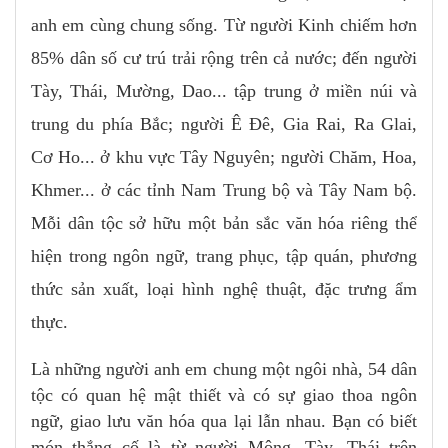
anh em cùng chung sống. Từ người Kinh chiếm hơn
85% dân số cư trú trải rộng trên cả nước; đến người
Tày, Thái, Mường, Dao... tập trung ở miền núi và
trung du phía Bắc; người Ê Đê, Gia Rai, Ra Glai,
Cơ Ho... ở khu vực Tây Nguyên; người Chăm, Hoa,
Khmer... ở các tỉnh Nam Trung bộ và Tây Nam bộ.
Mỗi dân tộc sở hữu một bản sắc văn hóa riêng thể
hiện trong ngôn ngữ, trang phục, tập quán, phương
thức sản xuất, loại hình nghệ thuật, đặc trưng ẩm
thực.
Là những người anh em chung một ngôi nhà, 54 dân
tộc có quan hệ mật thiết và có sự giao thoa ngôn
ngữ, giao lưu văn hóa qua lại lẫn nhau. Bạn có biết
món thắng cố là từ người Mông, Tày, Thái trên