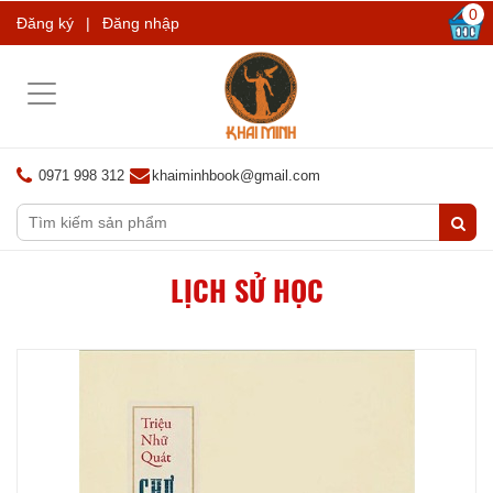
0
Đăng ký
|
Đăng nhập
Toggle
navigation
0971 998 312
khaiminhbook@gmail.com
LỊCH SỬ HỌC