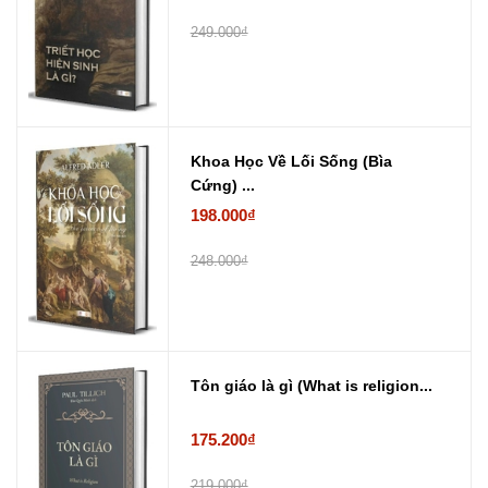
249.000₫
Khoa Học Về Lối Sống (Bìa
Cứng) ...
198.000₫
248.000₫
Tôn giáo là gì (What is religion...
175.200₫
219.000₫