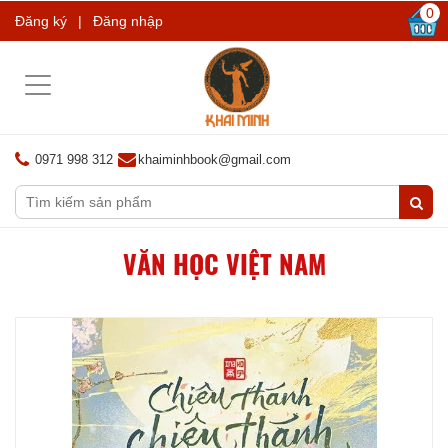
0
Đăng ký
|
Đăng nhập
Toggle
navigation
0971 998 312
khaiminhbook@gmail.com
VĂN HỌC VIỆT NAM