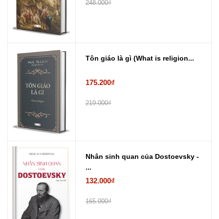
248.000₫
Tôn giáo là gì (What is religion...
175.200₫
219.000₫
Nhân sinh quan của Dostoevsky -
...
132.000₫
165.000₫