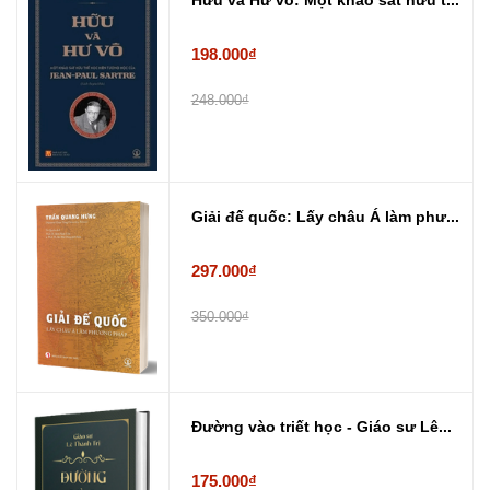
Hữu và Hư vô: Một khảo sát hữu t...
198.000₫
248.000₫
Giải đế quốc: Lấy châu Á làm phư...
297.000₫
350.000₫
Đường vào triết học - Giáo sư Lê...
175.000₫