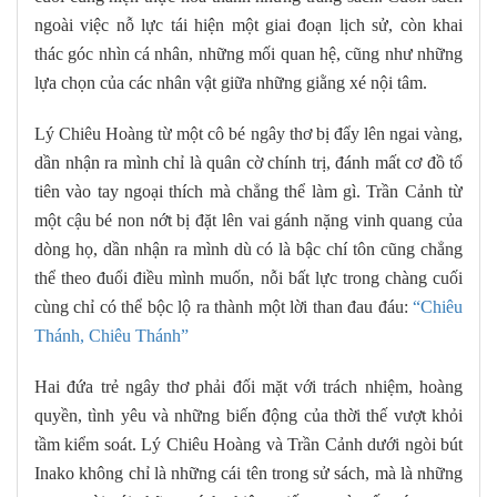
ngoài việc nỗ lực tái hiện một giai đoạn lịch sử, còn khai
thác góc nhìn cá nhân, những mối quan hệ, cũng như những
lựa chọn của các nhân vật giữa những giằng xé nội tâm.
Lý Chiêu Hoàng từ một cô bé ngây thơ bị đẩy lên ngai vàng,
dần nhận ra mình chỉ là quân cờ chính trị, đánh mất cơ đồ tổ
tiên vào tay ngoại thích mà chẳng thể làm gì. Trần Cảnh từ
một cậu bé non nớt bị đặt lên vai gánh nặng vinh quang của
dòng họ, dần nhận ra mình dù có là bậc chí tôn cũng chẳng
thể theo đuổi điều mình muốn, nỗi bất lực trong chàng cuối
cùng chỉ có thể bộc lộ ra thành một lời than đau đáu:
“Chiêu
Thánh, Chiêu Thánh”
Hai đứa trẻ ngây thơ phải đối mặt với trách nhiệm, hoàng
quyền, tình yêu và những biến động của thời thế vượt khỏi
tầm kiểm soát. Lý Chiêu Hoàng và Trần Cảnh dưới ngòi bút
Inako không chỉ là những cái tên trong sử sách, mà là những